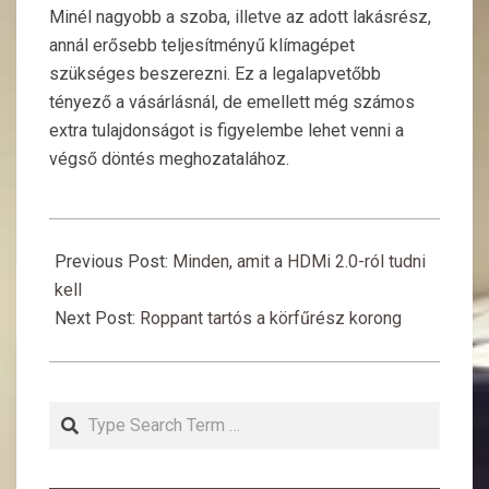
Minél nagyobb a szoba, illetve az adott lakásrész,
annál erősebb teljesítményű klímagépet
szükséges beszerezni. Ez a legalapvetőbb
tényező a vásárlásnál, de emellett még számos
extra tulajdonságot is figyelembe lehet venni a
végső döntés meghozatalához.
2020-
11-
Previous Post:
Minden, amit a HDMi 2.0-ról tudni
27
kell
Next Post:
Roppant tartós a körfűrész korong
Search