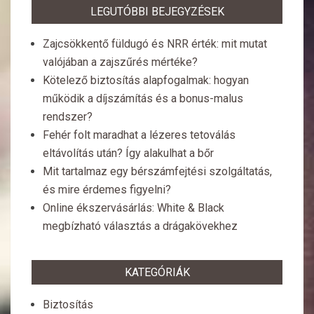
LEGUTÓBBI BEJEGYZÉSEK
Zajcsökkentő füldugó és NRR érték: mit mutat
valójában a zajszűrés mértéke?
Kötelező biztosítás alapfogalmak: hogyan
működik a díjszámítás és a bonus-malus
rendszer?
Fehér folt maradhat a lézeres tetoválás
eltávolítás után? Így alakulhat a bőr
Mit tartalmaz egy bérszámfejtési szolgáltatás,
és mire érdemes figyelni?
Online ékszervásárlás: White & Black
megbízható választás a drágakövekhez
KATEGÓRIÁK
Biztosítás