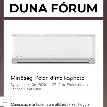
Skip
DUNA FÓRUM
to
content
Primary
Navigation
Menu
Minőségi Polar klíma kapható
By:
yatoo
On:
2020-11-27
In:
Webáruház
Tagged:
Polar klíma
Manapság már korántsem állíthatjuk azt, hogy a