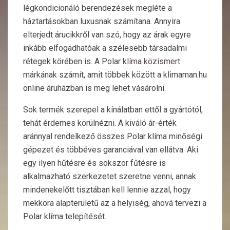
légkondicionáló berendezések megléte a
háztartásokban luxusnak számítana. Annyira
elterjedt árucikkről van szó, hogy az árak egyre
inkább elfogadhatóak a szélesebb társadalmi
rétegek körében is. A
Polar klíma közismert
márkának
számít, amit többek között a klimaman.hu
online áruházban is meg lehet vásárolni.
Sok termék szerepel a kínálatban ettől a gyártótól,
tehát érdemes körülnézni. A kiváló ár-érték
aránnyal rendelkező összes Polar klíma minőségi
gépezet és többéves garanciával van ellátva. Aki
egy ilyen hűtésre és sokszor fűtésre is
alkalmazható szerkezetet szeretne venni, annak
mindenekelőtt tisztában kell lennie azzal, hogy
mekkora alapterületű az a helyiség, ahová tervezi a
Polar klíma telepítését.