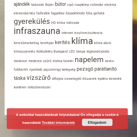
ajándék
bútor
babzsák
Bojler
cipő
csaptelep
csőmotor
ekcéma
elemeskerites
falfesték
fogpótlás
folyadékhűtő
fólia
gellakk
gyerekülés
HD klíma
hátizsák
infraszauna
internet
inzulinrezisztencia
klíma
kerítés
keresőmarketing
kerékpár
klíma akció
klímaszerelés
Költöztetés Budapest
LED
lámpa
légkondicionáló
napelem
medence
medence szűrő
mióma tünetei
neves
pezsgő
párátlanító
futóbicikli
nyomtató
pajzsmirigy betegség
vízszűrő
táska
átfolyós vízmelegítő
ékszerek
építési törmelék
konténer
öntözőrendszer
A weboldal használatának folytatásával Ön elfogadja a cookie-k
Elfogadom
használatát
További információk
Designed using
Neux
. Powered by
WordPress
.