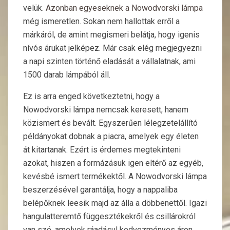
velük.
Azonban egyeseknek a Nowodvorski lámpa
még ismeretlen. Sokan nem hallottak erről a
márkáról, de amint megismeri belátja, hogy igenis
nívós árukat jelképez. Már csak elég megjegyezni
a napi szinten történő eladását a vállalatnak, ami
1500 darab lámpából áll.
Ez is arra enged következtetni, hogy a
Nowodvorski lámpa nemcsak keresett, hanem
közismert és bevált. Egyszerűen lélegzetelállító
példányokat dobnak a piacra, amelyek egy életen
át kitartanak. Ezért is érdemes megtekinteni
azokat, hiszen a formázásuk igen eltérő az egyéb,
kevésbé ismert termékektől. A Nowodvorski lámpa
beszerzésével garantálja, hogy a nappaliba
belépőknek leesik majd az álla a döbbenettől. Igazi
hangulatteremtő függesztékekről és csillárokról
van szó, amelyek ráadásul kedvezményes áron