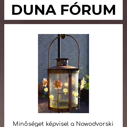
Skip
DUNA FÓRUM
to
content
Primary
Navigation
Menu
Minőséget képvisel a Nowodvorski