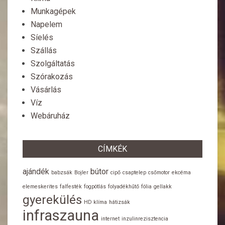
Munkagépek
Napelem
Síelés
Szállás
Szolgáltatás
Szórakozás
Vásárlás
Víz
Webáruház
CÍMKÉK
ajándék
bútor
babzsák
Bojler
cipő
csaptelep
csőmotor
ekcéma
elemeskerites
falfesték
fogpótlás
folyadékhűtő
fólia
gellakk
gyerekülés
HD klíma
hátizsák
infraszauna
internet
inzulinrezisztencia