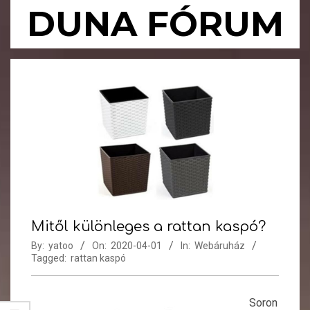
Skip
DUNA FÓRUM
to
content
Primary
Navigation
Menu
Mitől különleges a rattan kaspó?
By:
yatoo
On:
2020-04-01
In:
Webáruház
Tagged:
rattan kaspó
Soron