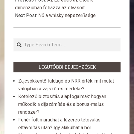
01
dimenzióban felrázza az olvasóit
Next Post:
Nő a whisky népszerűsége
Search
LEGUTÓBBI BEJEGYZÉSEK
Zajcsökkentő füldugó és NRR érték: mit mutat
valójában a zajszűrés mértéke?
Kötelező biztosítás alapfogalmak: hogyan
működik a díjszámítás és a bonus-malus
rendszer?
Fehér folt maradhat a lézeres tetoválás
eltávolítás után? Így alakulhat a bőr