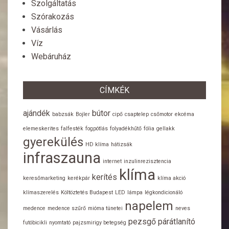
Szolgáltatás
Szórakozás
Vásárlás
Víz
Webáruház
CÍMKÉK
ajándék
bútor
babzsák
Bojler
cipő
csaptelep
csőmotor
ekcéma
elemeskerites
falfesték
fogpótlás
folyadékhűtő
fólia
gellakk
gyerekülés
HD klíma
hátizsák
infraszauna
internet
inzulinrezisztencia
klíma
kerítés
keresőmarketing
kerékpár
klíma akció
klímaszerelés
Költöztetés Budapest
LED
lámpa
légkondicionáló
napelem
medence
medence szűrő
mióma tünetei
neves
pezsgő
párátlanító
futóbicikli
nyomtató
pajzsmirigy betegség