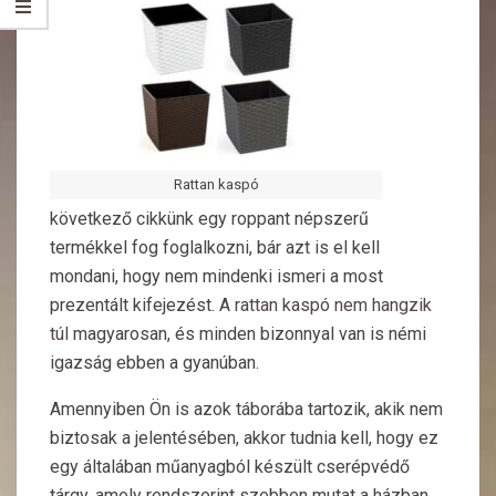
Rattan kaspó
következő cikkünk egy roppant népszerű
termékkel fog foglalkozni, bár azt is el kell
mondani, hogy nem mindenki ismeri a most
prezentált kifejezést. A
rattan kaspó nem hangzik
túl
magyarosan, és minden bizonnyal van is némi
igazság ebben a gyanúban.
Amennyiben Ön is azok táborába tartozik, akik nem
biztosak a jelentésében, akkor tudnia kell, hogy ez
egy általában műanyagból készült cserépvédő
tárgy, amely rendszerint szebben mutat a házban,