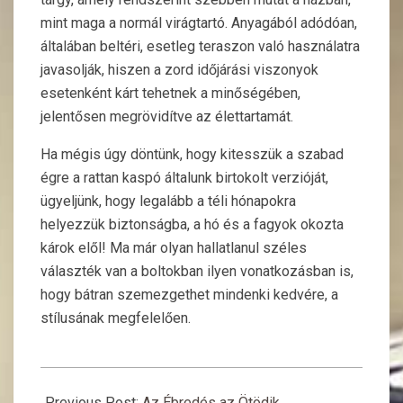
mint maga a normál virágtartó. Anyagából adódóan,
általában beltéri, esetleg teraszon való használatra
javasolják, hiszen a zord időjárási viszonyok
esetenként kárt tehetnek a minőségében,
jelentősen megrövidítve az élettartamát.
Ha mégis úgy döntünk, hogy kitesszük a szabad
égre a rattan kaspó általunk birtokolt verzióját,
ügyeljünk, hogy legalább a téli hónapokra
helyezzük biztonságba, a hó és a fagyok okozta
károk elől! Ma már olyan hallatlanul széles
választék van a boltokban ilyen vonatkozásban is,
hogy bátran szemezgethet mindenki kedvére, a
stílusának megfelelően.
2020-
04-
Previous Post:
Az Ébredés az Ötödik