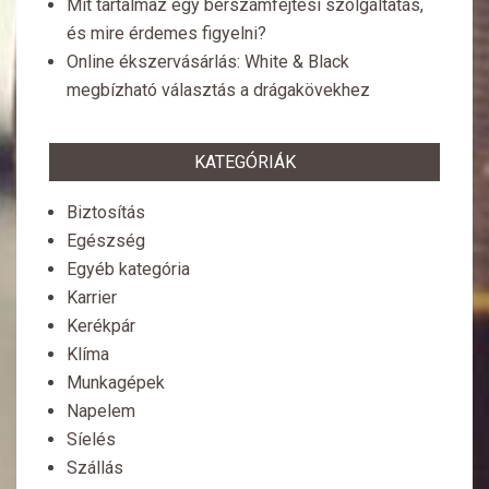
Mit tartalmaz egy bérszámfejtési szolgáltatás,
és mire érdemes figyelni?
Online ékszervásárlás: White & Black
megbízható választás a drágakövekhez
KATEGÓRIÁK
Biztosítás
Egészség
Egyéb kategória
Karrier
Kerékpár
Klíma
Munkagépek
Napelem
Síelés
Szállás