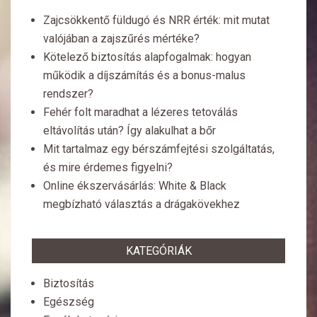
Zajcsökkentő füldugó és NRR érték: mit mutat
valójában a zajszűrés mértéke?
Kötelező biztosítás alapfogalmak: hogyan
működik a díjszámítás és a bonus-malus
rendszer?
Fehér folt maradhat a lézeres tetoválás
eltávolítás után? Így alakulhat a bőr
Mit tartalmaz egy bérszámfejtési szolgáltatás,
és mire érdemes figyelni?
Online ékszervásárlás: White & Black
megbízható választás a drágakövekhez
KATEGÓRIÁK
Biztosítás
Egészség