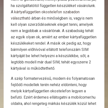
ha szolgáltatótól független készüléket vásárolunk.
A
kártyafüggetlen okostelefon szabadon
választható
árban és minőségben is, vagyis nem
kell olyan szerződéseknek eleget tenni, amelyek
nem a legjobbak a vásárlónak. A szabadság tehát
az egyik olyan ok, amiért az ember kártyafüggetlen
készülékeket rendel. A másik ok pedig az, hogy
bármilyen előhívóval ellátott telefonszám SIM
kártyáját be lehet helyezni a készülékbe, sőt, a
legtöbb modell már dual SIM, tehát egyszerre 2
kártyával is működtethető.
A szép formatervezésű, modern és folyamatosan
fejlődő modellek terén nehéz eldönteni, hogy
melyik kártyafüggetlen okostelefon legyen a
befutó. Ezért érdemes ellátogatni a mobilcorner.hu
oldalra, ahol rengeteg márkás készülék közül lehet