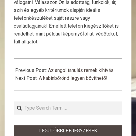
válogatni. Válasszon Ön is adottság, funkciók, ár,
szín és egyéb kritériumok alapján ideális
telefonkészüléket saját részre vagy
családtagjainak! Emellett telefon kiegészítőket is
rendelhet, mint például képernyőfóliát, védőtokot,
fülhallgatót.
2018-
12-
Previous Post:
Az angol tanulás remek kihívás
07
Next Post:
A kabinbőrönd legyen bővíthető!
Search
LEGUTÓBBI BEJEGYZÉSEK