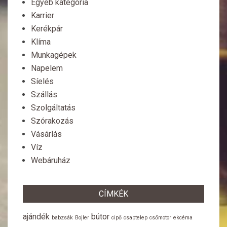
Egyéb kategória
Karrier
Kerékpár
Klíma
Munkagépek
Napelem
Síelés
Szállás
Szolgáltatás
Szórakozás
Vásárlás
Víz
Webáruház
CÍMKÉK
ajándék
bútor
babzsák
Bojler
cipő
csaptelep
csőmotor
ekcéma