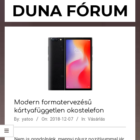
Skip
DUNA FÓRUM
to
content
Primary
Navigation
Menu
Modern formatervezésű
kártyafüggetlen okostelefon
By:
yatoo
On:
2018-12-07
In:
Vásárlás
Nem is gondolnánk, mennyi plusz pozitívummal jár,