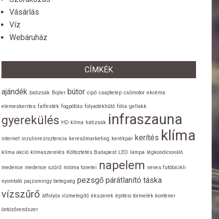
Vásárlás
Víz
Webáruház
CÍMKÉK
ajándék
bútor
babzsák
Bojler
cipő
csaptelep
csőmotor
ekcéma
elemeskerites
falfesték
fogpótlás
folyadékhűtő
fólia
gellakk
infraszauna
gyerekülés
HD klíma
hátizsák
klíma
kerítés
internet
inzulinrezisztencia
keresőmarketing
kerékpár
klíma akció
klímaszerelés
Költöztetés Budapest
LED
lámpa
légkondicionáló
napelem
medence
medence szűrő
mióma tünetei
neves futóbicikli
pezsgő
párátlanító
táska
nyomtató
pajzsmirigy betegség
vízszűrő
átfolyós vízmelegítő
ékszerek
építési törmelék konténer
öntözőrendszer