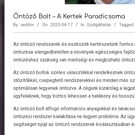
Öntöző Bolt – A Kertek Paradicsoma
By:
seditor
On:
2023-04-17
In:
Szolgáltatás
Tagged:
Az öntöző rendszerek és eszközök kertészetünk fontos ré
öntözése elengedhetetlen a növények egészséges fejlő
öntözéshez szükség van minőségi és megbízható öntöző
Az
öntöző boltok széles választékkal
rendelkeznek öntöz
időzítőkkel, csepegtető rendszerekkel és minden más sz
optimálisan legyenek öntözve. A cégünk kizárólag a legj
ügyfeleknek, hogy biztos lehessen a hatékony és hosszú 
Az öntöző bolt átfogó információs anyagokkal és tanácsok
öntözési rendszer kialakítása ne legyen probléma. Az ügy
segítséget nyújt az öntöző rendszerek kiválasztásában é