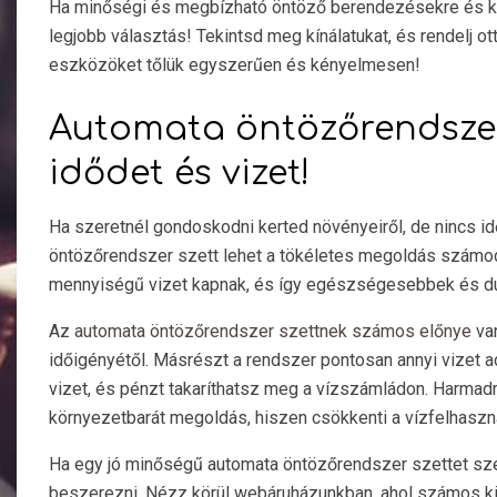
Ha minőségi és megbízható öntöző berendezésekre és ki
legjobb választás! Tekintsd meg kínálatukat, és rendelj 
eszközöket tőlük egyszerűen és kényelmesen!
Automata öntözőrendszer 
idődet és vizet!
Ha szeretnél gondoskodni kerted növényeiről, de nincs i
öntözőrendszer szett lehet a tökéletes megoldás számod
mennyiségű vizet kapnak, és így egészségesebbek és d
Az
automata öntözőrendszer szettnek számos előnye
van
időigényétől. Másrészt a rendszer pontosan annyi vizet 
vizet, és pénzt takaríthatsz meg a vízszámládon. Harmad
környezetbarát megoldás, hiszen csökkenti a vízfelhaszná
Ha egy jó minőségű automata öntözőrendszer szettet sze
beszerezni. Nézz körül webáruházunkban, ahol számos k