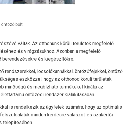
öntöző bolt
szévé váltak. Az otthonunk körüli területek megfelelő
déséhez és virágzásukhoz. Azonban a megfelelő
 berendezésekre és kiegészítőkre.
ő rendszerekkel, locsolókannákkal, öntözőfejekkel, öntöző
ükséges eszközzel, hogy az otthonod körüli területek
obb minőségű és megbízható termékeket kínálja az
élettartamú öntözési rendszer kialakításában.
kal is rendelkezik az ügyfelek számára, hogy az optimális
félszolgálatuk minden kérdésre válaszol, és szakértői
s telepítésében.