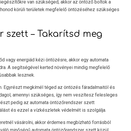
egészítőkre van szükséged, akkor az öntöző boltok a
otthonod körüli területek megfelelő öntözéséhez szükséges
szett – Takarítsd meg
dőd vagy energiád kézi öntözésre, akkor egy automata
ra. A segítségével kerted növényei mindig megfelelő
úsabbak lesznek.
. Egyrészt megkímél téged az öntözés fáradalmaitól és
adagol, amennyi szükséges, így nem veszítesz felesleges
részt pedig az automata öntözőrendszer szett
lást és ezzel a vízkészletek védelmét is szolgálja.
retnél vásárolni, akkor érdemes megbízható forrásból
iváló minőségű automata öntözőrendszer szett közül