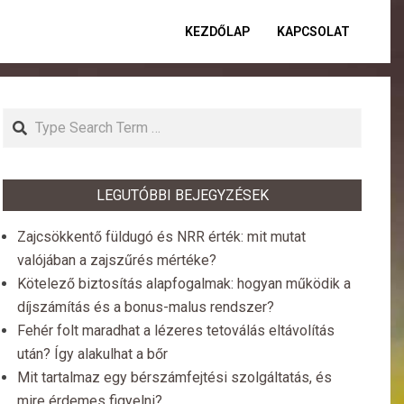
KEZDŐLAP
KAPCSOLAT
Primar
Naviga
Menu
Search
LEGUTÓBBI BEJEGYZÉSEK
Zajcsökkentő füldugó és NRR érték: mit mutat
valójában a zajszűrés mértéke?
Kötelező biztosítás alapfogalmak: hogyan működik a
díjszámítás és a bonus-malus rendszer?
Fehér folt maradhat a lézeres tetoválás eltávolítás
után? Így alakulhat a bőr
Mit tartalmaz egy bérszámfejtési szolgáltatás, és
mire érdemes figyelni?