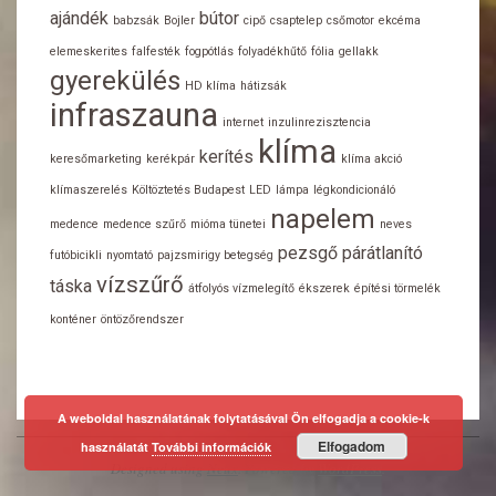
ajándék
bútor
babzsák
Bojler
cipő
csaptelep
csőmotor
ekcéma
elemeskerites
falfesték
fogpótlás
folyadékhűtő
fólia
gellakk
gyerekülés
HD klíma
hátizsák
infraszauna
internet
inzulinrezisztencia
klíma
kerítés
keresőmarketing
kerékpár
klíma akció
klímaszerelés
Költöztetés Budapest
LED
lámpa
légkondicionáló
napelem
medence
medence szűrő
mióma tünetei
neves
pezsgő
párátlanító
futóbicikli
nyomtató
pajzsmirigy betegség
vízszűrő
táska
átfolyós vízmelegítő
ékszerek
építési törmelék
konténer
öntözőrendszer
A weboldal használatának folytatásával Ön elfogadja a cookie-k
Elfogadom
használatát
További információk
Designed using
Neux
. Powered by
WordPress
.