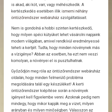
is akad, aki köt, varr, vagy méhészkedik. A
kertészkedés esetében illik
ismerni néhány
öntözőrendszer webáruház
szolgáltatásait.
Nem is gondolná a hobbi szinten kertészkedő,
hogy milyen spéci kütyüket lehet vásárolni napjaink
modern világában, amivel rendkívül eredményessé
teheti a kertjét. Tudta, hogy minden növénynek más
a vízigénye? Abban az esetben, ha ezt nem veszi
komolyan, a növényei el is pusztulhatnak.
Győződjön meg róla az öntözőrendszer webáruház
oldalán, hogy minden felmerülő probléma
megoldására talál egy készüléket! A kerti
öntözőrendszer kiépítése során a növények
igényeit kell figyelembe venni. Azoknak pedig nem
mindegy, hogy mikor kapják meg a vizet, milyen
arányban és milyen minőségben. Válasszon az