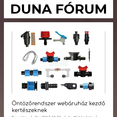
Skip
DUNA FÓRUM
to
content
Primary
Navigation
Menu
Öntözőrendszer webáruház kezdő
kertészeknek