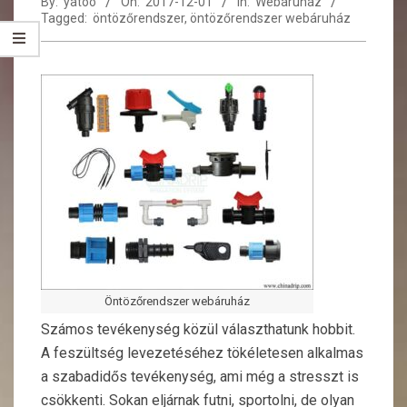
By:
yatoo
On:
2017-12-01
In:
Webáruház
Tagged:
öntözőrendszer
,
öntözőrendszer webáruház
Öntözőrendszer webáruház
Számos tevékenység közül választhatunk hobbit.
A feszültség levezetéséhez tökéletesen alkalmas
a szabadidős tevékenység, ami még a stresszt is
csökkenti. Sokan eljárnak futni, sportolni, de olyan