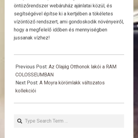
öntözőrendszer webáruház ajánlatai közül, és
segítségével építse ki a kertjében a tökéletes
vízöntöző rendszert, ami gondoskodik növényeiről,
hogy a megfelelő időben és mennyiségben
jussanak vízhez!
2017-
12-
Previous Post:
Az Olajág Otthonok lakói a RAM
01
COLOSSEUMBAN
Next Post:
A Moyra körömlakk változatos
kollekciói
Search