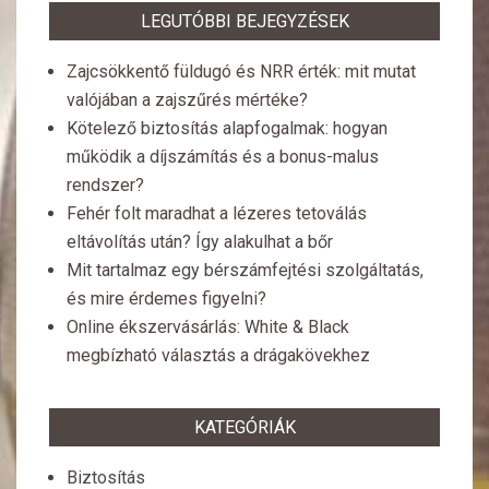
LEGUTÓBBI BEJEGYZÉSEK
Zajcsökkentő füldugó és NRR érték: mit mutat
valójában a zajszűrés mértéke?
Kötelező biztosítás alapfogalmak: hogyan
működik a díjszámítás és a bonus-malus
rendszer?
Fehér folt maradhat a lézeres tetoválás
eltávolítás után? Így alakulhat a bőr
Mit tartalmaz egy bérszámfejtési szolgáltatás,
és mire érdemes figyelni?
Online ékszervásárlás: White & Black
megbízható választás a drágakövekhez
KATEGÓRIÁK
Biztosítás