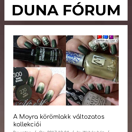
Skip
DUNA FÓRUM
to
content
Primary
Navigation
Menu
A Moyra körömlakk változatos
kollekciói