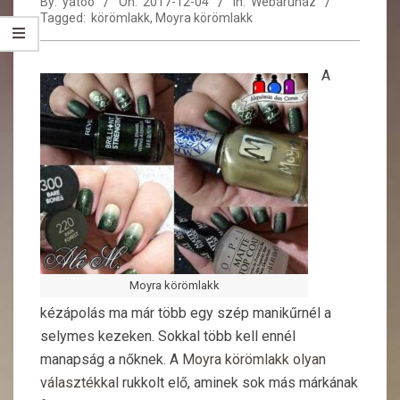
By:
yatoo
On:
2017-12-04
In:
Webáruház
Tagged:
körömlakk
,
Moyra körömlakk
A
Moyra körömlakk
kézápolás ma már több egy szép manikűrnél a
selymes kezeken. Sokkal több kell ennél
manapság a nőknek. A
Moyra körömlakk olyan
választékkal
rukkolt elő, aminek sok más márkának