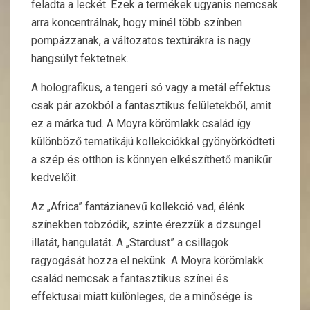
feladta a leckét. Ezek a termékek ugyanis nemcsak
arra koncentrálnak, hogy minél több színben
pompázzanak, a változatos textúrákra is nagy
hangsúlyt fektetnek.
A holografikus, a tengeri só vagy a metál effektus
csak pár azokból a fantasztikus felületekből, amit
ez a márka tud. A Moyra körömlakk család így
különböző tematikájú kollekciókkal gyönyörködteti
a szép és otthon is könnyen elkészíthető manikűr
kedvelőit.
Az „Africa” fantázianevű kollekció vad, élénk
színekben tobzódik, szinte érezzük a dzsungel
illatát, hangulatát. A „Stardust” a csillagok
ragyogását hozza el nekünk. A Moyra körömlakk
család nemcsak a fantasztikus színei és
effektusai miatt különleges, de a minősége is