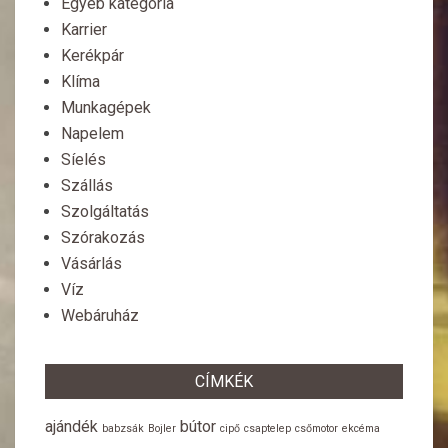
Egyéb kategória
Karrier
Kerékpár
Klíma
Munkagépek
Napelem
Síelés
Szállás
Szolgáltatás
Szórakozás
Vásárlás
Víz
Webáruház
CÍMKÉK
ajándék
bútor
babzsák
Bojler
cipő
csaptelep
csőmotor
ekcéma