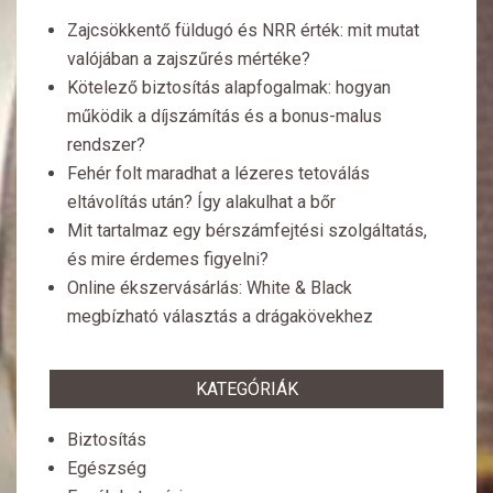
Zajcsökkentő füldugó és NRR érték: mit mutat
valójában a zajszűrés mértéke?
Kötelező biztosítás alapfogalmak: hogyan
működik a díjszámítás és a bonus-malus
rendszer?
Fehér folt maradhat a lézeres tetoválás
eltávolítás után? Így alakulhat a bőr
Mit tartalmaz egy bérszámfejtési szolgáltatás,
és mire érdemes figyelni?
Online ékszervásárlás: White & Black
megbízható választás a drágakövekhez
KATEGÓRIÁK
Biztosítás
Egészség