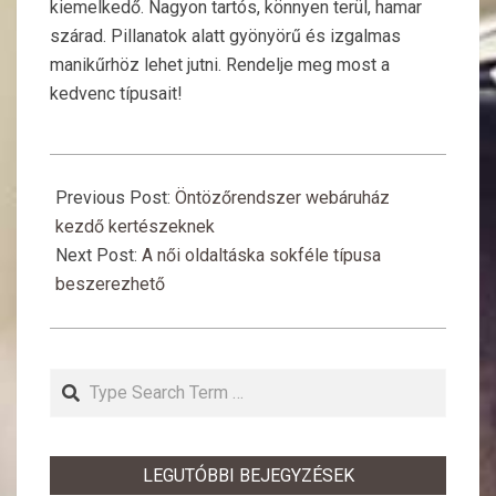
kiemelkedő. Nagyon tartós, könnyen terül, hamar
szárad. Pillanatok alatt gyönyörű és izgalmas
manikűrhöz lehet jutni. Rendelje meg most a
kedvenc típusait!
2017-
12-
Previous Post:
Öntözőrendszer webáruház
04
kezdő kertészeknek
Next Post:
A női oldaltáska sokféle típusa
beszerezhető
Search
LEGUTÓBBI BEJEGYZÉSEK