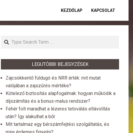
KEZDŐLAP
KAPCSOLAT
Primar
Naviga
Menu
Search
LEGUTÓBBI BEJEGYZÉSEK
Zajcsökkentő füldugó és NRR érték: mit mutat
valójában a zajszűrés mértéke?
Kötelező biztosítás alapfogalmak: hogyan működik a
díjszámítás és a bonus-malus rendszer?
Fehér folt maradhat a lézeres tetoválás eltávolítás
után? Így alakulhat a bőr
Mit tartalmaz egy bérszámfejtési szolgáltatás, és
mire érdemes figyelni?