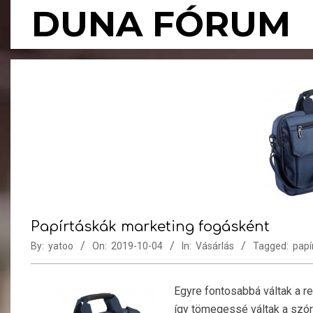
Skip
DUNA FÓRUM
to
content
Papírtáskák marketing fogásként
By:
yatoo
On:
2019-10-04
In:
Vásárlás
Tagged:
papí
Egyre fontosabbá váltak a r
így tömegessé váltak a szór