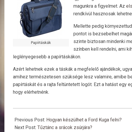
magunkra a figyelmet. Az
el
rendkívül hasznosak lehetne
Mellette pedig környezettuda
pontot is bezsebelhet magána
szinte biztosan mindenki me
Papírtáskák
színben kell rendelni, ami k
leglényegesebb a papírtáskákon.
Azért lehetnek ezek a táskák a megfelelő ajándékok, ugya
amihez természetesen szüksége lesz valamire, amibe bele
papírtáskát és a rajta feltüntetett logót. Ezt a hatást egy
hogy elérhetnénk.
2019-
10-
Previous Post:
Hogyan készülhet a Ford Kuga felni?
04
Next Post:
Tűztánc a srácok zsúrjára?