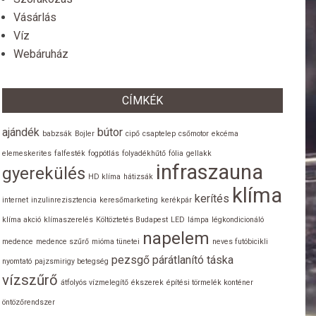
Vásárlás
Víz
Webáruház
CÍMKÉK
ajándék
bútor
babzsák
Bojler
cipő
csaptelep
csőmotor
ekcéma
elemeskerites
falfesték
fogpótlás
folyadékhűtő
fólia
gellakk
infraszauna
gyerekülés
HD klíma
hátizsák
klíma
kerítés
internet
inzulinrezisztencia
keresőmarketing
kerékpár
klíma akció
klímaszerelés
Költöztetés Budapest
LED
lámpa
légkondicionáló
napelem
medence
medence szűrő
mióma tünetei
neves futóbicikli
pezsgő
párátlanító
táska
nyomtató
pajzsmirigy betegség
vízszűrő
átfolyós vízmelegítő
ékszerek
építési törmelék konténer
öntözőrendszer