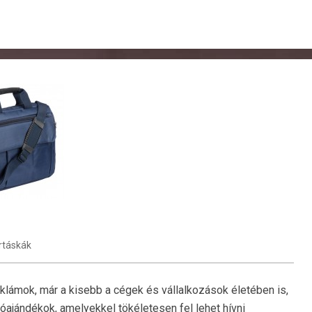
rtáskák
eklámok, már a kisebb a cégek és vállalkozások életében is,
óajándékok, amelyekkel tökéletesen fel lehet hívni