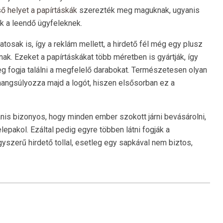
ső helyet a papírtáskák
szerezték meg maguknak, ugyanis
k a leendő ügyfeleknek.
tosak is, így a reklám mellett, a hirdető fél még egy plusz
k. Ezeket a papírtáskákat több méretben is gyártják, így
g fogja találni a megfelelő darabokat. Természetesen olyan
ihangsúlyozza majd a logót, hiszen elsősorban ez a
nis bizonyos, hogy minden ember szokott járni bevásárolni,
pakol. Ezáltal pedig egyre többen látni fogják a
 egyszerű hirdető tollal, esetleg egy sapkával nem biztos,