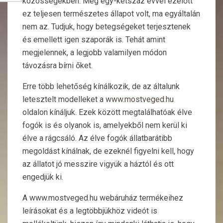
közösségekben. Még egy-kétszáz évvel ezelőtt
ez teljesen természetes állapot volt, ma egyáltalán
nem az. Tudjuk, hogy betegségeket terjesztenek
és emellett igen szaporák is. Tehát amint
megjelennek, a legjobb valamilyen módon
távozásra bírni őket.
Erre több lehetőség kínálkozik, de az általunk
letesztelt modelleket a
www.mostveged.hu
oldalon kínáljuk. Ezek között megtalálhatóak élve
fogók is és olyanok is, amelyekből nem kerül ki
élve a rágcsáló. Az élve fogók állatbarátibb
megoldást kínálnak, de ezeknél figyelni kell, hogy
az állatot jó messzire vigyük a háztól és ott
engedjük ki.
A www.mostveged.hu webáruház termékeihez
leírásokat és a legtöbbjükhöz videót is