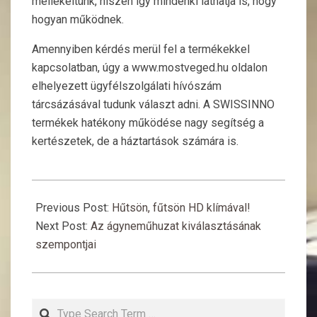
mellékeltünk, hiszen így mindenki láthatja is, hogy
hogyan működnek.
Amennyiben kérdés merül fel a termékekkel
kapcsolatban, úgy a www.mostveged.hu oldalon
elhelyezett ügyfélszolgálati hívószám
tárcsázásával tudunk választ adni. A SWISSINNO
termékek hatékony működése nagy segítség a
kertészetek, de a háztartások számára is.
2015-
10-
Previous Post:
Hűtsön, fűtsön HD klímával!
30
Next Post:
Az ágyneműhuzat kiválasztásának
szempontjai
Search