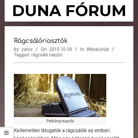
Skip
DUNA FÓRUM
to
content
Primary
Navigation
Rágcsálóriasztók
Menu
By:
yatoo
On:
2015-10-30
In:
Webáruház
Tagged:
rágcsáló riasztó
Patkánycsapda
Kellemetlen látogatók a rágcsálók az emberi