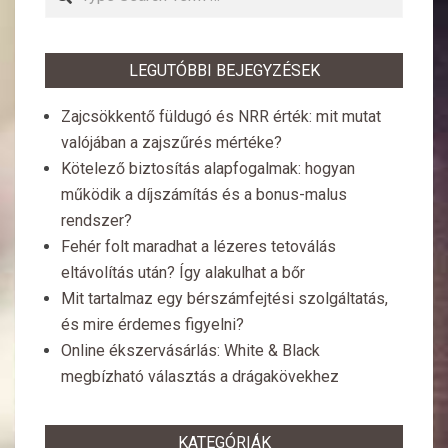
LEGUTÓBBI BEJEGYZÉSEK
Zajcsökkentő füldugó és NRR érték: mit mutat
valójában a zajszűrés mértéke?
Kötelező biztosítás alapfogalmak: hogyan
működik a díjszámítás és a bonus-malus
rendszer?
Fehér folt maradhat a lézeres tetoválás
eltávolítás után? Így alakulhat a bőr
Mit tartalmaz egy bérszámfejtési szolgáltatás,
és mire érdemes figyelni?
Online ékszervásárlás: White & Black
megbízható választás a drágakövekhez
KATEGÓRIÁK