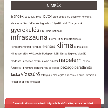
CÍMKÉK
ajándék
bútor
babzsák
Bojler
cipő
csaptelep
csőmotor
ekcéma
elemeskerites
falfesték
fogpótlás
folyadékhűtő
fólia
gellakk
gyerekülés
HD klíma
hátizsák
infraszauna
internet
inzulinrezisztencia
klíma
kerítés
keresőmarketing
kerékpár
klíma akció
klímaszerelés
Költöztetés Budapest
LED
lámpa
légkondicionáló
napelem
medence
medence szűrő
mióma tünetei
neves
pezsgő
párátlanító
futóbicikli
nyomtató
pajzsmirigy betegség
vízszűrő
táska
átfolyós vízmelegítő
ékszerek
építési törmelék
konténer
öntözőrendszer
A weboldal használatának folytatásával Ön elfogadja a cookie-k