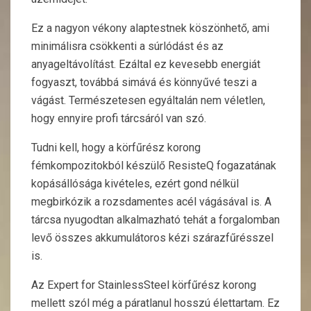
Ez a nagyon vékony alaptestnek köszönhető, ami
minimálisra csökkenti a súrlódást és az
anyageltávolítást. Ezáltal ez kevesebb energiát
fogyaszt, továbbá simává és könnyűvé teszi a
vágást. Természetesen egyáltalán nem véletlen,
hogy ennyire profi tárcsáról van szó.
Tudni kell, hogy a körfűrész korong
fémkompozitokból készülő ResisteQ fogazatának
kopásállósága kivételes, ezért gond nélkül
megbirkózik a rozsdamentes acél vágásával is. A
tárcsa nyugodtan alkalmazható tehát a forgalomban
levő összes akkumulátoros kézi szárazfűrésszel
is.
Az Expert for StainlessSteel körfűrész korong
mellett szól még a páratlanul hosszú élettartam. Ez