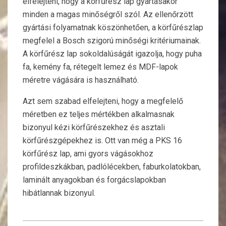
elfelejteni, hogy a körfűrész lap gyártásakor
minden a magas minőségről szól. Az ellenőrzött
gyártási folyamatnak köszönhetően, a körfűrészlap
megfelel a Bosch szigorú minőségi kritériumainak.
A körfűrész lap sokoldalúságát igazolja, hogy puha
fa, kemény fa, rétegelt lemez és MDF-lapok
méretre vágására is használható.
Azt sem szabad elfelejteni, hogy a megfelelő
méretben ez teljes mértékben alkalmasnak
bizonyul kézi körfűrészekhez és asztali
körfűrészgépekhez is. Ott van még a PKS 16
körfűrész lap, ami gyors vágásokhoz
profildeszkákban, padlólécekben, faburkolatokban,
laminált anyagokban és forgácslapokban
hibátlannak bizonyul.