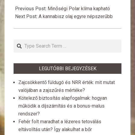
2020-
12-
Previous Post:
Minőségi Polar klíma kapható
07
Next Post:
A kannabisz olaj egyre népszerűbb
Search
LEGUTÓBBI BEJEGYZÉSEK
Zajcsökkentő füldugó és NRR érték: mit mutat
valójában a zajszűrés mértéke?
Kötelező biztosítás alapfogalmak: hogyan
működik a díjszámítás és a bonus-malus
rendszer?
Fehér folt maradhat a lézeres tetoválás
eltávolítás után? Így alakulhat a bőr