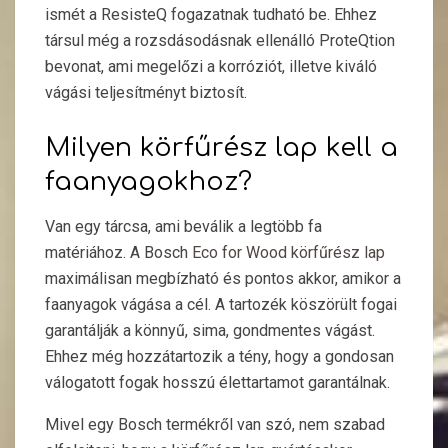
ismét a ResisteQ fogazatnak tudható be. Ehhez
társul még a rozsdásodásnak ellenálló ProteQtion
bevonat, ami megelőzi a korróziót, illetve kiváló
vágási teljesítményt biztosít.
Milyen körfűrész lap kell a
faanyagokhoz?
Van egy tárcsa, ami beválik a legtöbb fa
matériához. A Bosch
Eco for Wood körfűrész lap
maximálisan megbízható és pontos akkor, amikor a
faanyagok vágása a cél. A tartozék köszörült fogai
garantálják a könnyű, sima, gondmentes vágást.
Ehhez még hozzátartozik a tény, hogy a gondosan
válogatott fogak hosszú élettartamot garantálnak.
Mivel egy Bosch termékről van szó, nem szabad