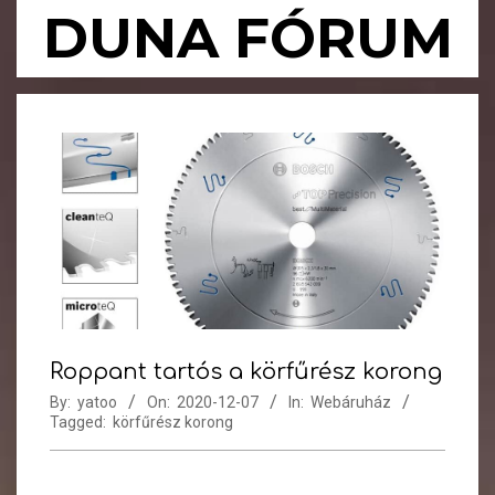
Skip
DUNA FÓRUM
to
content
Primary
Navigation
Menu
Roppant tartós a körfűrész korong
By:
yatoo
On:
2020-12-07
In:
Webáruház
Tagged:
körfűrész korong