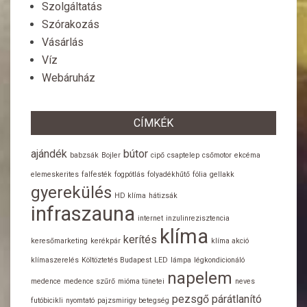
Szolgáltatás
Szórakozás
Vásárlás
Víz
Webáruház
CÍMKÉK
ajándék
bútor
babzsák
Bojler
cipő
csaptelep
csőmotor
ekcéma
elemeskerites
falfesték
fogpótlás
folyadékhűtő
fólia
gellakk
gyerekülés
HD klíma
hátizsák
infraszauna
internet
inzulinrezisztencia
klíma
kerítés
keresőmarketing
kerékpár
klíma akció
klímaszerelés
Költöztetés Budapest
LED
lámpa
légkondicionáló
napelem
medence
medence szűrő
mióma tünetei
neves
pezsgő
párátlanító
futóbicikli
nyomtató
pajzsmirigy betegség