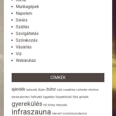
Munkagépek
Napelem
Síelés
Szállás
Szolgáltatás
Szórakozás
Vásárlás
Víz
Webáruház
CÍMKÉK
ajándék
bútor
babzsák
Bojler
cipő
csaptelep
csőmotor
ekcéma
elemeskerites
falfesték
fogpótlás
folyadékhűtő
fólia
gellakk
gyerekülés
HD klíma
hátizsák
infraszauna
internet
inzulinrezisztencia