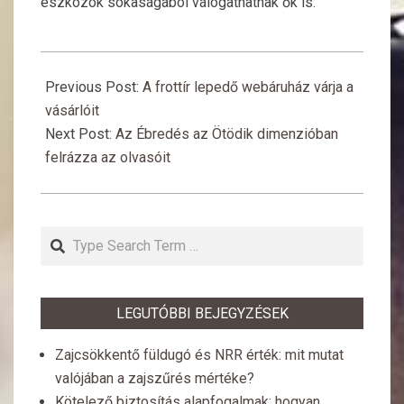
eszközök sokaságából válogathatnak ők is.
2020-
03-
Previous Post:
A frottír lepedő webáruház várja a
18
vásárlóit
Next Post:
Az Ébredés az Ötödik dimenzióban
felrázza az olvasóit
Search
LEGUTÓBBI BEJEGYZÉSEK
Zajcsökkentő füldugó és NRR érték: mit mutat
valójában a zajszűrés mértéke?
Kötelező biztosítás alapfogalmak: hogyan