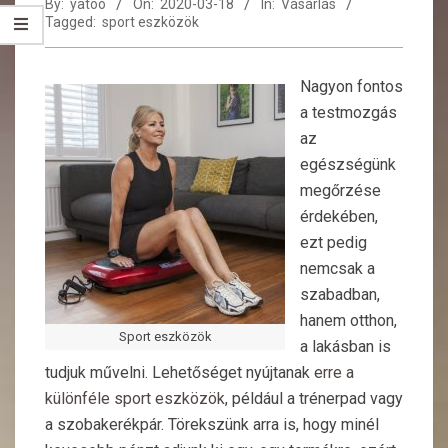
By:
yatoo
On:
2020-03-18
In:
Vásárlás
Tagged:
sport eszközök
Nagyon fontos
a testmozgás
az
egészségünk
megőrzése
érdekében,
ezt pedig
nemcsak a
szabadban,
hanem otthon,
Sport eszközök
a lakásban is
tudjuk művelni. Lehetőséget nyújtanak
erre a
különféle sport eszközök
, például a trénerpad vagy
a szobakerékpár. Törekszünk arra is, hogy minél