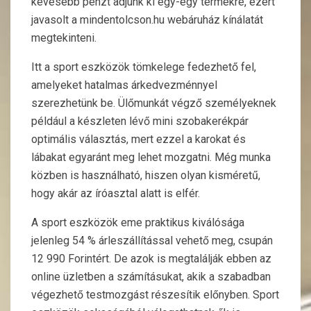
kevesebb pénzt adjunk ki egy-egy termékre, ezért
javasolt a mindentolcson.hu webáruház kínálatát
megtekinteni.
Itt a sport eszközök tömkelege fedezhető fel,
amelyeket hatalmas árkedvezménnyel
szerezhetünk be. Ülőmunkát végző személyeknek
például a készleten lévő mini szobakerékpár
optimális választás, mert ezzel a karokat és
lábakat egyaránt meg lehet mozgatni. Még munka
közben is használható, hiszen olyan kisméretű,
hogy akár az íróasztal alatt is elfér.
A sport eszközök eme praktikus kiválósága
jelenleg 54 % árleszállítással vehető meg, csupán
12 990 Forintért. De azok is megtalálják ebben az
online üzletben a számításukat, akik a szabadban
végezhető testmozgást részesítik előnyben. Sport