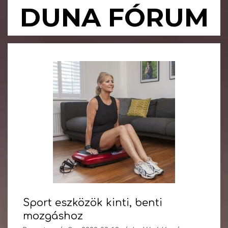
Skip
DUNA FÓRUM
to
content
Primary
Navigation
Menu
Sport eszközök kinti, benti
mozgáshoz