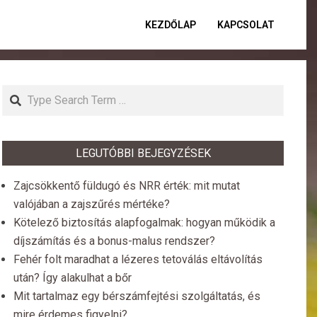
KEZDŐLAP
KAPCSOLAT
Primar
Naviga
Menu
Search
LEGUTÓBBI BEJEGYZÉSEK
Zajcsökkentő füldugó és NRR érték: mit mutat
valójában a zajszűrés mértéke?
Kötelező biztosítás alapfogalmak: hogyan működik a
díjszámítás és a bonus-malus rendszer?
Fehér folt maradhat a lézeres tetoválás eltávolítás
után? Így alakulhat a bőr
Mit tartalmaz egy bérszámfejtési szolgáltatás, és
mire érdemes figyelni?