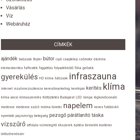
Vásárlás
Víz
Webáruház
CÍMKÉK
ajándék
bútor
babzsák
Bojler
cipő
csaptelep
csőmotor
ekcéma
elemeskerites
falfesték
fogpótlás
folyadékhűtő
fólia
gellakk
infraszauna
gyerekülés
HD klíma
hátizsák
klíma
kerítés
internet
inzulinrezisztencia
keresőmarketing
kerékpár
klíma akció
klímaszerelés
Költöztetés Budapest
LED
lámpa
légkondicionáló
napelem
medence
medence szűrő
mióma tünetei
neves futóbicikli
pezsgő
párátlanító
táska
nyomtató
pajzsmirigy betegség
vízszűrő
átfolyós vízmelegítő
ékszerek
építési törmelék konténer
öntözőrendszer