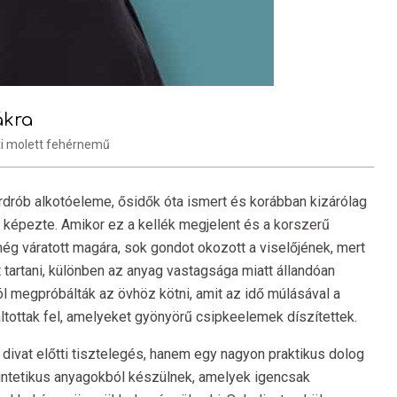
ákra
i molett fehérnemű
ardrób alkotóeleme, ősidők óta ismert és korábban kizárólag
t képezte. Amikor ez a kellék megjelent és a
korszerű
ég váratott magára, sok gondot okozott a viselőjének, mert
t tartani, különben az anyag vastagsága miatt állandóan
ól megpróbálták az övhöz kötni, amit az idő múlásával a
áltottak fel, amelyeket gyönyörű csipkeelemek díszítettek.
divat előtti tisztelegés, hanem egy nagyon praktikus dolog
zintetikus anyagokból készülnek, amelyek igencsak