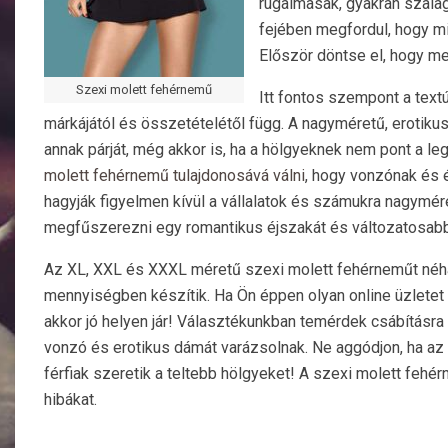
rugalmasak, gyakran szala
fejében megfordul, hogy mi
Először döntse el, hogy me
Szexi molett fehérnemű
Itt fontos szempont a textúr
márkájától és összetételétől függ. A nagyméretű, erotikus 
annak párját, még akkor is, ha a hölgyeknek nem pont a le
molett fehérnemű tulajdonosává válni
, hogy vonzónak és 
hagyják figyelmen kívül a vállalatok és számukra nagymé
megfűszerezni egy romantikus éjszakát és változatosabbá
Az XL, XXL és XXXL méretű szexi molett fehérneműt néha
mennyiségben készítik. Ha Ön éppen olyan online üzletet 
akkor jó helyen jár! Választékunkban temérdek csábításra
vonzó és erotikus dámát varázsolnak. Ne aggódjon, ha az 
férfiak szeretik a teltebb hölgyeket! A szexi molett fehé
hibákat.