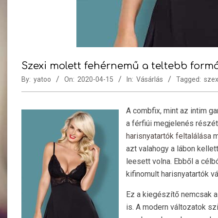
Szexi molett fehérnemű a teltebb form
By:
yatoo
On:
2020-04-15
In:
Vásárlás
Tagged:
szex
A combfix, mint az intim g
a férfiúi megjelenés részé
harisnyatartók feltalálása
m
azt valahogy a lábon kellet
leesett volna. Ebből a célb
kifinomult harisnyatartók v
Ez a kiegészítő nemcsak a 
is. A modern változatok s