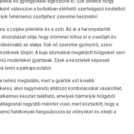
gokkal és gyöngyökkel egészülve ki. Sok divatos hölgy
ként válasszon a boltokban elérhető szerteágazó kínálatból.
lyik fehérnemű szettjéhez szeretné használni!
a, a csipke jelenléte és a szín. Az ár a harisnyatartók
alsóruházat célja, hogy örömmel töltse el a viselőjét és
gideálisabb az alakja. Sok nő szeretne gyönyörű,
szexi
érzékinek tűnjön. A buja idomokkal megáldott hölgyeket sem
retű modelleket gyártanak. Ezek a készletek képesek
 tenni a párkapcsolatot.
 nehéz megtalálni, mert a gyártók ezt kisebb
keres, ahol nagyméretű átlátszó kombinációkat vásárolhat,
 alkalmas készlet található, amelyek bármelyik hölgyből
átlagosnál nagyobb méretet visel, mert köztudott, hogy a
rnemű hatékonyan hangsúlyozza az előnyöket és elrejti a