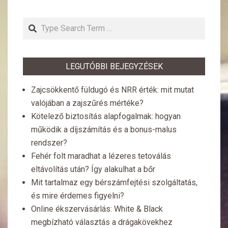
Search
LEGUTÓBBI BEJEGYZÉSEK
Zajcsökkentő füldugó és NRR érték: mit mutat
valójában a zajszűrés mértéke?
Kötelező biztosítás alapfogalmak: hogyan
működik a díjszámítás és a bonus-malus
rendszer?
Fehér folt maradhat a lézeres tetoválás
eltávolítás után? Így alakulhat a bőr
Mit tartalmaz egy bérszámfejtési szolgáltatás,
és mire érdemes figyelni?
Online ékszervásárlás: White & Black
megbízható választás a drágakövekhez