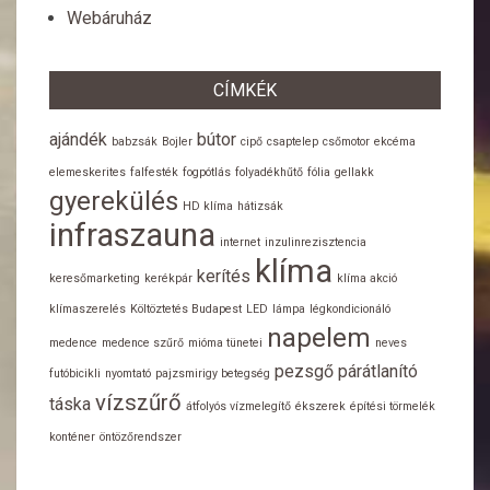
Webáruház
CÍMKÉK
ajándék
bútor
babzsák
Bojler
cipő
csaptelep
csőmotor
ekcéma
elemeskerites
falfesték
fogpótlás
folyadékhűtő
fólia
gellakk
gyerekülés
HD klíma
hátizsák
infraszauna
internet
inzulinrezisztencia
klíma
kerítés
keresőmarketing
kerékpár
klíma akció
klímaszerelés
Költöztetés Budapest
LED
lámpa
légkondicionáló
napelem
medence
medence szűrő
mióma tünetei
neves
pezsgő
párátlanító
futóbicikli
nyomtató
pajzsmirigy betegség
vízszűrő
táska
átfolyós vízmelegítő
ékszerek
építési törmelék
konténer
öntözőrendszer