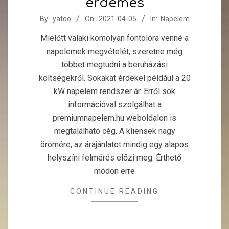
érdemes
2021-
By:
yatoo
On:
2021-04-05
In:
Napelem
04-
Mielőtt valaki komolyan fontolóra venné a
05
napelemek megvételét, szeretne még
többet megtudni a beruházási
költségekről. Sokakat érdekel például a 20
kW napelem rendszer ár. Erről sok
információval szolgálhat a
premiumnapelem.hu weboldalon is
megtalálható cég. A kliensek nagy
örömére, az árajánlatot mindig egy alapos
helyszíni felmérés előzi meg. Érthető
módon erre
CONTINUE READING