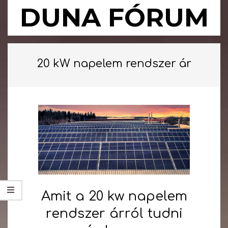
Skip
DUNA FÓRUM
to
content
Primary
Navigation
20 kW napelem rendszer ár
Menu
Amit a 20 kw napelem
rendszer árról tudni