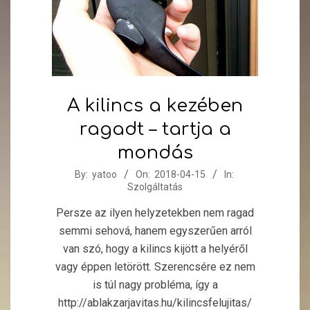
A kilincs a kezében
ragadt – tartja a
mondás
2018-
By:
yatoo
On:
2018-04-15
In:
Szolgáltatás
04-
15
Persze az ilyen helyzetekben nem ragad
semmi sehová, hanem egyszerűen arról
van szó, hogy a kilincs kijött a helyéről
vagy éppen letörött. Szerencsére ez nem
is túl nagy probléma, így a
http://ablakzarjavitas.hu/kilincsfelujitas/