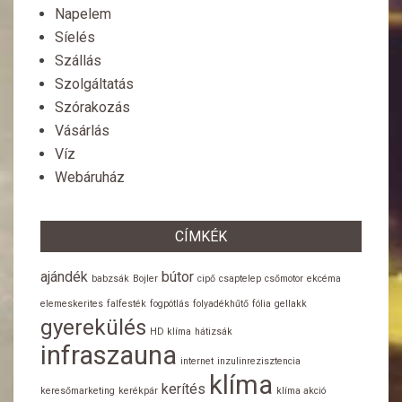
Napelem
Síelés
Szállás
Szolgáltatás
Szórakozás
Vásárlás
Víz
Webáruház
CÍMKÉK
ajándék
bútor
babzsák
Bojler
cipő
csaptelep
csőmotor
ekcéma
elemeskerites
falfesték
fogpótlás
folyadékhűtő
fólia
gellakk
gyerekülés
HD klíma
hátizsák
infraszauna
internet
inzulinrezisztencia
klíma
kerítés
keresőmarketing
kerékpár
klíma akció