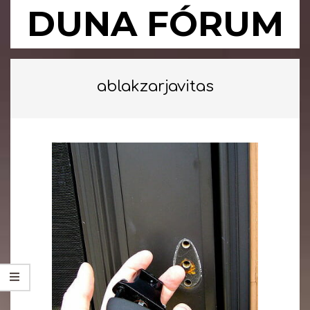
Skip
DUNA FÓRUM
to
content
Primary
Navigation
ablakzarjavitas
Menu