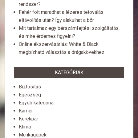
rendszer?
Fehér folt maradhat a lézeres tetoválás
eltávolítás után? Így alakulhat a bőr
Mit tartalmaz egy bérszámfejtési szolgáltatás,
és mire érdemes figyelni?
Online ékszervásárlás: White & Black
megbízható választás a drágakövekhez
KATEGÓRIÁK
Biztosítás
Egészség
Egyéb kategória
Karrier
Kerékpár
Klíma
Munkagépek