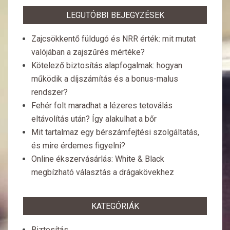
LEGUTÓBBI BEJEGYZÉSEK
Zajcsökkentő füldugó és NRR érték: mit mutat
valójában a zajszűrés mértéke?
Kötelező biztosítás alapfogalmak: hogyan
működik a díjszámítás és a bonus-malus
rendszer?
Fehér folt maradhat a lézeres tetoválás
eltávolítás után? Így alakulhat a bőr
Mit tartalmaz egy bérszámfejtési szolgáltatás,
és mire érdemes figyelni?
Online ékszervásárlás: White & Black
megbízható választás a drágakövekhez
KATEGÓRIÁK
Biztosítás