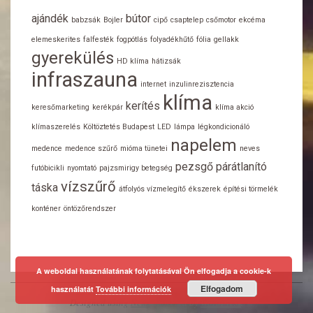
ajándék
bútor
babzsák
Bojler
cipő
csaptelep
csőmotor
ekcéma
elemeskerites
falfesték
fogpótlás
folyadékhűtő
fólia
gellakk
gyerekülés
HD klíma
hátizsák
infraszauna
internet
inzulinrezisztencia
klíma
kerítés
keresőmarketing
kerékpár
klíma akció
klímaszerelés
Költöztetés Budapest
LED
lámpa
légkondicionáló
napelem
medence
medence szűrő
mióma tünetei
neves
pezsgő
párátlanító
futóbicikli
nyomtató
pajzsmirigy betegség
vízszűrő
táska
átfolyós vízmelegítő
ékszerek
építési törmelék
konténer
öntözőrendszer
A weboldal használatának folytatásával Ön elfogadja a cookie-k
Elfogadom
használatát
További információk
Designed using
Neux
. Powered by
WordPress
.