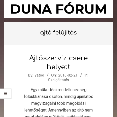
Skip
DUNA FÓRUM
to
content
Primary
Navigation
ajtó felújítás
Menu
Ajtószerviz csere
helyett
2016-
By:
yatoo
On:
2016-02-21
In:
Szolgáltatás
02-
21
Egy működési rendellenesség
felbukkanása esetén, mindig ajánlatos
megvizsgálni több megoldási
lehetőséget. Amennyiben az ajtó nem
megfelelően működik, nyitásnál vagy