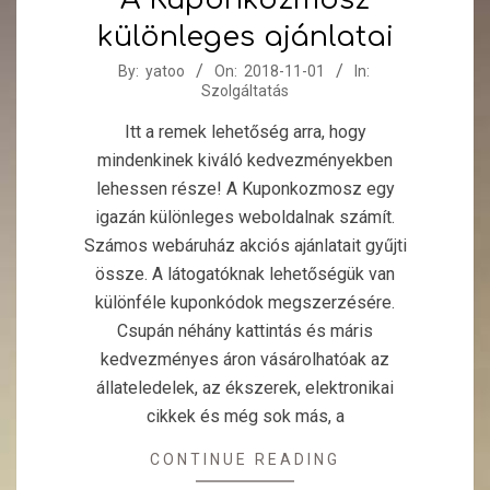
különleges ajánlatai
2018-
By:
yatoo
On:
2018-11-01
In:
Szolgáltatás
11-
01
Itt a remek lehetőség arra, hogy
mindenkinek kiváló kedvezményekben
lehessen része! A Kuponkozmosz egy
igazán különleges weboldalnak számít.
Számos webáruház akciós ajánlatait gyűjti
össze. A látogatóknak lehetőségük van
különféle kuponkódok megszerzésére.
Csupán néhány kattintás és máris
kedvezményes áron vásárolhatóak az
állateledelek, az ékszerek, elektronikai
cikkek és még sok más, a
CONTINUE READING