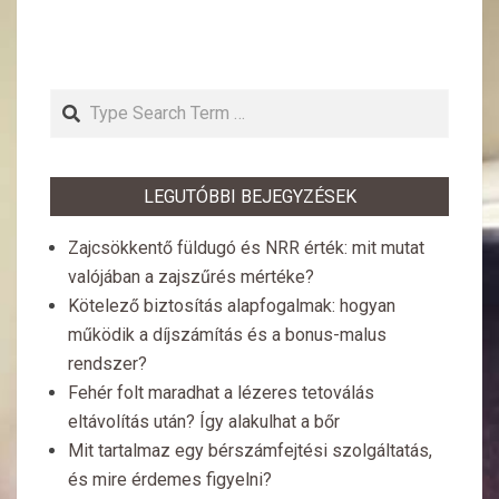
Search
LEGUTÓBBI BEJEGYZÉSEK
Zajcsökkentő füldugó és NRR érték: mit mutat
valójában a zajszűrés mértéke?
Kötelező biztosítás alapfogalmak: hogyan
működik a díjszámítás és a bonus-malus
rendszer?
Fehér folt maradhat a lézeres tetoválás
eltávolítás után? Így alakulhat a bőr
Mit tartalmaz egy bérszámfejtési szolgáltatás,
és mire érdemes figyelni?