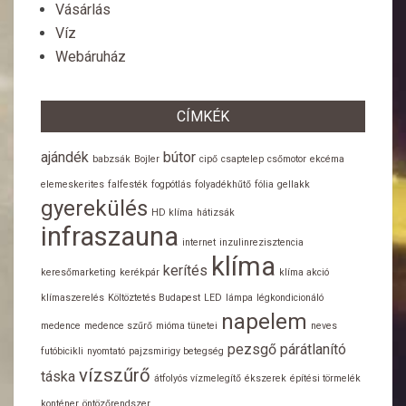
Vásárlás
Víz
Webáruház
CÍMKÉK
ajándék
bútor
babzsák
Bojler
cipő
csaptelep
csőmotor
ekcéma
elemeskerites
falfesték
fogpótlás
folyadékhűtő
fólia
gellakk
gyerekülés
HD klíma
hátizsák
infraszauna
internet
inzulinrezisztencia
klíma
kerítés
keresőmarketing
kerékpár
klíma akció
klímaszerelés
Költöztetés Budapest
LED
lámpa
légkondicionáló
napelem
medence
medence szűrő
mióma tünetei
neves
pezsgő
párátlanító
futóbicikli
nyomtató
pajzsmirigy betegség
vízszűrő
táska
átfolyós vízmelegítő
ékszerek
építési törmelék
konténer
öntözőrendszer