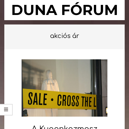
Skip
DUNA FÓRUM
to
content
Primary
Navigation
akciós ár
Menu
A Kuponkozmosz