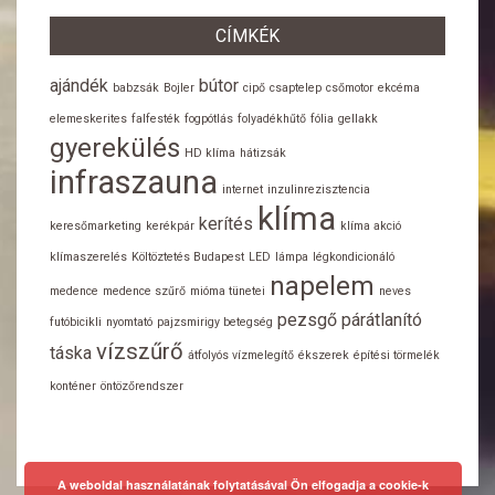
CÍMKÉK
ajándék
bútor
babzsák
Bojler
cipő
csaptelep
csőmotor
ekcéma
elemeskerites
falfesték
fogpótlás
folyadékhűtő
fólia
gellakk
gyerekülés
HD klíma
hátizsák
infraszauna
internet
inzulinrezisztencia
klíma
kerítés
keresőmarketing
kerékpár
klíma akció
klímaszerelés
Költöztetés Budapest
LED
lámpa
légkondicionáló
napelem
medence
medence szűrő
mióma tünetei
neves
pezsgő
párátlanító
futóbicikli
nyomtató
pajzsmirigy betegség
vízszűrő
táska
átfolyós vízmelegítő
ékszerek
építési törmelék
konténer
öntözőrendszer
A weboldal használatának folytatásával Ön elfogadja a cookie-k