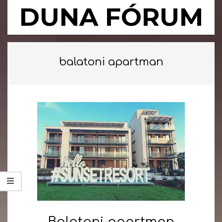
Skip
DUNA FÓRUM
to
content
Primary
Navigation
balatoni apartman
Menu
Balatoni apartman