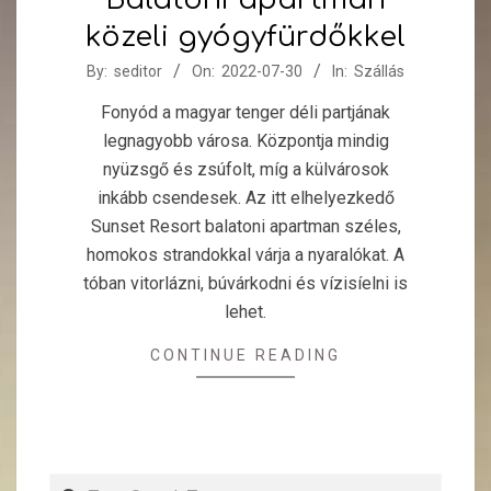
közeli gyógyfürdőkkel
2022-
By:
seditor
On:
2022-07-30
In:
Szállás
07-
Fonyód a magyar tenger déli partjának
30
legnagyobb városa. Központja mindig
nyüzsgő és zsúfolt, míg a külvárosok
inkább csendesek. Az itt elhelyezkedő
Sunset Resort balatoni apartman széles,
homokos strandokkal várja a nyaralókat. A
tóban vitorlázni, búvárkodni és vízisíelni is
lehet.
CONTINUE READING
Search