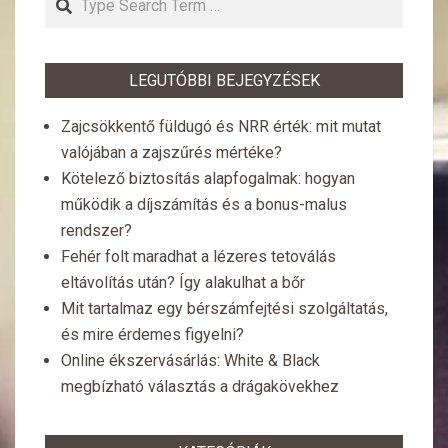
LEGUTÓBBI BEJEGYZÉSEK
Zajcsökkentő füldugó és NRR érték: mit mutat
valójában a zajszűrés mértéke?
Kötelező biztosítás alapfogalmak: hogyan
működik a díjszámítás és a bonus-malus
rendszer?
Fehér folt maradhat a lézeres tetoválás
eltávolítás után? Így alakulhat a bőr
Mit tartalmaz egy bérszámfejtési szolgáltatás,
és mire érdemes figyelni?
Online ékszervásárlás: White & Black
megbízható választás a drágakövekhez