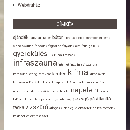
Webáruház
CÍMKÉK
ajándék
bútor
babzsák
Bojler
cipő
csaptelep
csőmotor
ekcéma
elemeskerites
falfesték
fogpótlás
folyadékhűtő
fólia
gellakk
gyerekülés
HD klíma
hátizsák
infraszauna
internet
inzulinrezisztencia
klíma
kerítés
keresőmarketing
kerékpár
klíma akció
klímaszerelés
Költöztetés Budapest
LED
lámpa
légkondicionáló
napelem
medence
medence szűrő
mióma tünetei
neves
pezsgő
párátlanító
futóbicikli
nyomtató
pajzsmirigy betegség
vízszűrő
táska
átfolyós vízmelegítő
ékszerek
építési törmelék
konténer
öntözőrendszer