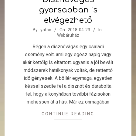
gyorsabban is
elvégezhető
2018-
By:
yatoo
On:
2018-04-23
In:
Webáruház
04-
23
Régen a disznóvágás egy családi
esemény volt, ami egy egész napig vagy
akár kettőig is eltartott, ugyanis a jól bevált
módszerek hatékonyak voltak, de rettentő
időigényesek. A böllér egymaga, egyetlen
késsel szedte fel a disznót és darabolta
fel, hogy a konyhában további fázisokon
mehessen át a hús. Már ez önmagában
CONTINUE READING