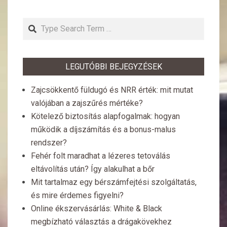
Search
LEGUTÓBBI BEJEGYZÉSEK
Zajcsökkentő füldugó és NRR érték: mit mutat
valójában a zajszűrés mértéke?
Kötelező biztosítás alapfogalmak: hogyan
működik a díjszámítás és a bonus-malus
rendszer?
Fehér folt maradhat a lézeres tetoválás
eltávolítás után? Így alakulhat a bőr
Mit tartalmaz egy bérszámfejtési szolgáltatás,
és mire érdemes figyelni?
Online ékszervásárlás: White & Black
megbízható választás a drágakövekhez