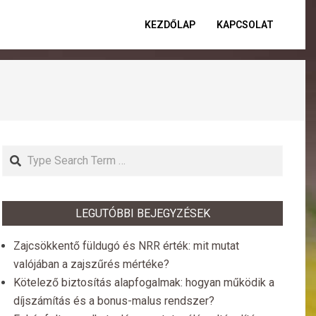
KEZDŐLAP
KAPCSOLAT
Primar
Naviga
Menu
Search
LEGUTÓBBI BEJEGYZÉSEK
Zajcsökkentő füldugó és NRR érték: mit mutat
valójában a zajszűrés mértéke?
Kötelező biztosítás alapfogalmak: hogyan működik a
díjszámítás és a bonus-malus rendszer?