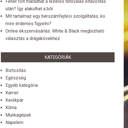
Fehér folt maradhat a lézeres tetoválás eltávolítás
után? Így alakulhat a bőr
Mit tartalmaz egy bérszámfejtési szolgáltatás, és
mire érdemes figyelni?
Online ékszervásárlás: White & Black megbízható
választás a drágakövekhez
KATEGÓRIÁK
Biztosítás
Egészség
Egyéb kategória
Karrier
Kerékpár
Klíma
Munkagépek
Napelem