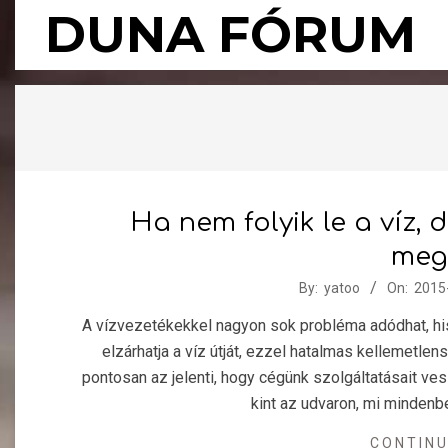
Skip
DUNA FÓRUM
to
content
Ha nem folyik le a víz,
meg
2015-
By:
yatoo
On:
2015
11-
A vízvezetékekkel nagyon sok probléma adódhat, hi
12
elzárhatja a víz útját, ezzel hatalmas kellemetle
pontosan az jelenti, hogy cégünk szolgáltatásait ves
kint az udvaron, mi mindenb
CONTINU