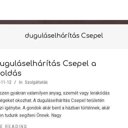
duguláselhárítás Csepel
 duguláselhárítás Csepel a
oldás
-11-12
In:
Szolgáltatás
szen gyakran valamilyen anyag, szemét vagy lerakódás
nségeket okozhat. A duguláselhárítás Csepel területén
zi igénybe. A gondok akár bent a házban történnek, akár
en tudunk segíteni Önnek. Nagy
E READING