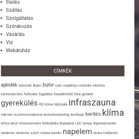
Síelés
Szállás
Szolgáltatás
Szórakozás
Vásárlás
Víz
Webáruház
CÍMKÉK
ajándék
bútor
babzsák
Bojler
cipő
csaptelep
csőmotor
ekcéma
elemeskerites
falfesték
fogpótlás
folyadékhűtő
fólia
gellakk
infraszauna
gyerekülés
HD klíma
hátizsák
klíma
kerítés
internet
inzulinrezisztencia
keresőmarketing
kerékpár
klíma akció
klímaszerelés
Költöztetés Budapest
LED
lámpa
légkondicionáló
napelem
medence
medence szűrő
mióma tünetei
neves futóbicikli