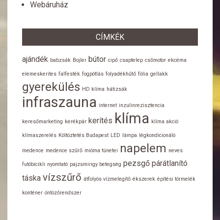
Webáruház
CÍMKÉK
ajándék
bútor
babzsák
Bojler
cipő
csaptelep
csőmotor
ekcéma
elemeskerites
falfesték
fogpótlás
folyadékhűtő
fólia
gellakk
gyerekülés
HD klíma
hátizsák
infraszauna
internet
inzulinrezisztencia
klíma
kerítés
keresőmarketing
kerékpár
klíma akció
klímaszerelés
Költöztetés Budapest
LED
lámpa
légkondicionáló
napelem
medence
medence szűrő
mióma tünetei
neves
pezsgő
párátlanító
futóbicikli
nyomtató
pajzsmirigy betegség
vízszűrő
táska
átfolyós vízmelegítő
ékszerek
építési törmelék
konténer
öntözőrendszer