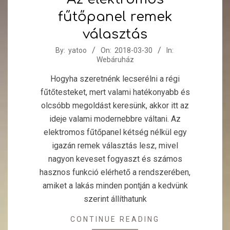
fűtőpanel remek
választás
2018-
By:
yatoo
On:
2018-03-30
In:
Webáruház
03-
30
Hogyha szeretnénk lecserélni a régi
fűtőtesteket, mert valami hatékonyabb és
olcsóbb megoldást keresünk, akkor itt az
ideje valami modernebbre váltani. Az
elektromos fűtőpanel kétség nélkül egy
igazán remek választás lesz, mivel
nagyon keveset fogyaszt és számos
hasznos funkció elérhető a rendszerében,
amiket a lakás minden pontján a kedvünk
szerint állíthatunk
CONTINUE READING