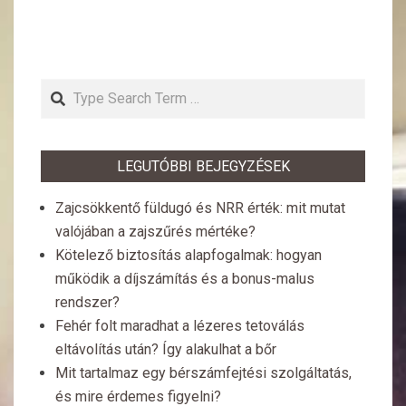
Search
LEGUTÓBBI BEJEGYZÉSEK
Zajcsökkentő füldugó és NRR érték: mit mutat
valójában a zajszűrés mértéke?
Kötelező biztosítás alapfogalmak: hogyan
működik a díjszámítás és a bonus-malus
rendszer?
Fehér folt maradhat a lézeres tetoválás
eltávolítás után? Így alakulhat a bőr
Mit tartalmaz egy bérszámfejtési szolgáltatás,
és mire érdemes figyelni?