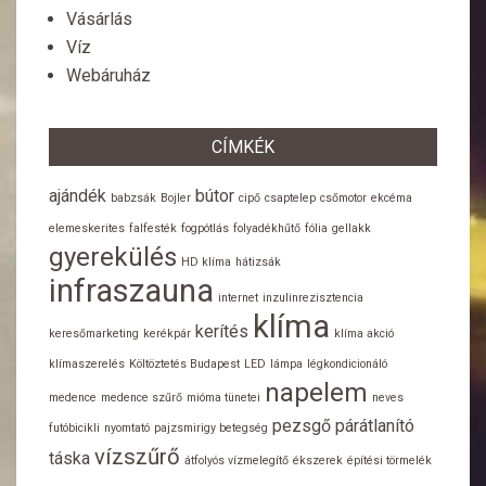
Vásárlás
Víz
Webáruház
CÍMKÉK
ajándék
bútor
babzsák
Bojler
cipő
csaptelep
csőmotor
ekcéma
elemeskerites
falfesték
fogpótlás
folyadékhűtő
fólia
gellakk
gyerekülés
HD klíma
hátizsák
infraszauna
internet
inzulinrezisztencia
klíma
kerítés
keresőmarketing
kerékpár
klíma akció
klímaszerelés
Költöztetés Budapest
LED
lámpa
légkondicionáló
napelem
medence
medence szűrő
mióma tünetei
neves
pezsgő
párátlanító
futóbicikli
nyomtató
pajzsmirigy betegség
vízszűrő
táska
átfolyós vízmelegítő
ékszerek
építési törmelék