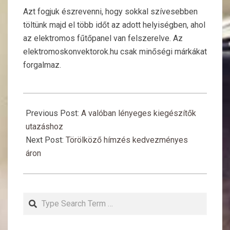
Azt fogjuk észrevenni, hogy sokkal szívesebben
töltünk majd el több időt az adott helyiségben, ahol
az elektromos fűtőpanel van felszerelve. Az
elektromoskonvektorok.hu csak minőségi márkákat
forgalmaz.
2018-
03-
Previous Post:
A valóban lényeges kiegészítők
30
utazáshoz
Next Post:
Törölköző hímzés kedvezményes
áron
Search