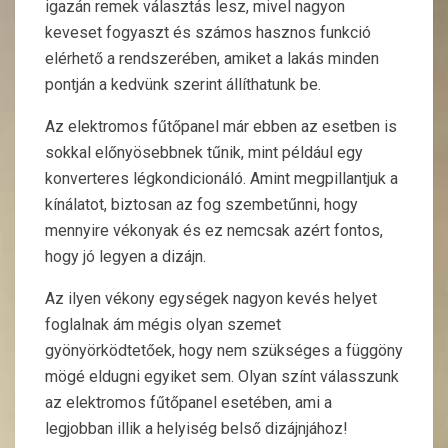
igazán remek választás lesz, mivel nagyon
keveset fogyaszt és számos hasznos funkció
elérhető a rendszerében, amiket a lakás minden
pontján a kedvünk szerint állíthatunk be.
Az elektromos fűtőpanel már ebben az esetben is
sokkal előnyösebbnek tűnik, mint például egy
konverteres légkondicionáló. Amint megpillantjuk a
kínálatot, biztosan az fog szembetűnni, hogy
mennyire vékonyak és ez nemcsak azért fontos,
hogy jó legyen a dizájn.
Az ilyen vékony egységek nagyon kevés helyet
foglalnak ám mégis olyan szemet
gyönyörködtetőek, hogy nem szükséges a függöny
mögé eldugni egyiket sem. Olyan színt válasszunk
az elektromos fűtőpanel esetében, ami a
legjobban illik a helyiség belső dizájnjához!