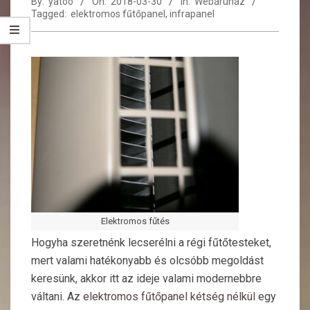
By:
yatoo
On:
2018-03-30
In:
Webáruház
Tagged:
elektromos fűtőpanel
,
infrapanel
Elektromos fűtés
Hogyha szeretnénk lecserélni a régi fűtőtesteket,
mert valami hatékonyabb és olcsóbb megoldást
keresünk, akkor itt az ideje valami modernebbre
váltani. Az
elektromos fűtőpanel kétség nélkül
egy