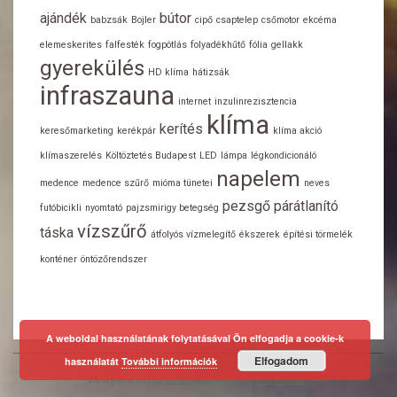
ajándék
bútor
babzsák
Bojler
cipő
csaptelep
csőmotor
ekcéma
elemeskerites
falfesték
fogpótlás
folyadékhűtő
fólia
gellakk
gyerekülés
HD klíma
hátizsák
infraszauna
internet
inzulinrezisztencia
klíma
kerítés
keresőmarketing
kerékpár
klíma akció
klímaszerelés
Költöztetés Budapest
LED
lámpa
légkondicionáló
napelem
medence
medence szűrő
mióma tünetei
neves
pezsgő
párátlanító
futóbicikli
nyomtató
pajzsmirigy betegség
vízszűrő
táska
átfolyós vízmelegítő
ékszerek
építési törmelék
konténer
öntözőrendszer
A weboldal használatának folytatásával Ön elfogadja a cookie-k
Elfogadom
használatát
További információk
Designed using
Neux
. Powered by
WordPress
.