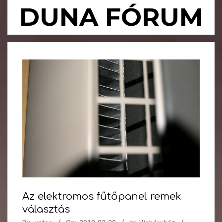
Skip
DUNA FÓRUM
to
content
Primary
Navigation
Menu
Az elektromos fűtőpanel remek
választás