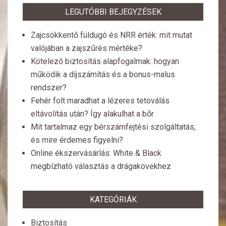
LEGUTÓBBI BEJEGYZÉSEK
Zajcsökkentő füldugó és NRR érték: mit mutat
valójában a zajszűrés mértéke?
Kötelező biztosítás alapfogalmak: hogyan
működik a díjszámítás és a bonus-malus
rendszer?
Fehér folt maradhat a lézeres tetoválás
eltávolítás után? Így alakulhat a bőr
Mit tartalmaz egy bérszámfejtési szolgáltatás,
és mire érdemes figyelni?
Online ékszervásárlás: White & Black
megbízható választás a drágakövekhez
KATEGÓRIÁK
Biztosítás