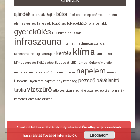
CÍMKÉK
ajándék
bútor
babzsák
Bojler
cipő
csaptelep
csőmotor
ekcéma
elemeskerites
falfesték
fogpótlás
folyadékhűtő
fólia
gellakk
gyerekülés
HD klíma
hátizsák
infraszauna
internet
inzulinrezisztencia
klíma
kerítés
keresőmarketing
kerékpár
klíma akció
klímaszerelés
Költöztetés Budapest
LED
lámpa
légkondicionáló
napelem
medence
medence szűrő
mióma tünetei
neves
pezsgő
párátlanító
futóbicikli
nyomtató
pajzsmirigy betegség
vízszűrő
táska
átfolyós vízmelegítő
ékszerek
építési törmelék
konténer
öntözőrendszer
A weboldal használatának folytatásával Ön elfogadja a cookie-k
Elfogadom
használatát
További információk