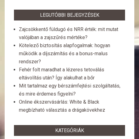
LEGUTÓBBI BEJEGYZÉSEK
Zajcsökkentő füldugó és NRR érték: mit mutat
valójában a zajszűrés mértéke?
Kötelező biztosítás alapfogalmak: hogyan
működik a díjszámítás és a bonus-malus
rendszer?
Fehér folt maradhat a lézeres tetoválás
eltávolítás után? Így alakulhat a bőr
Mit tartalmaz egy bérszámfejtési szolgáltatás,
és mire érdemes figyelni?
Online ékszervásárlás: White & Black
megbízható választás a drágakövekhez
KATEGÓRIÁK