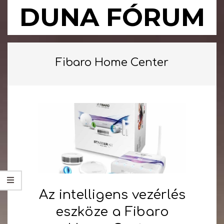
Skip
DUNA FÓRUM
to
content
Primary
Navigation
Fibaro Home Center
Menu
Az intelligens vezérlés
eszköze a Fibaro