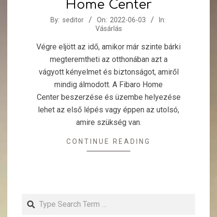
Home Center
2022-
By:
seditor
On:
2022-06-03
In:
Vásárlás
06-
03
Végre eljött az idő, amikor már szinte bárki
megteremtheti az otthonában azt a
vágyott kényelmet és biztonságot, amiről
mindig álmodott. A Fibaro Home
Center beszerzése és üzembe helyezése
lehet az első lépés vagy éppen az utolsó,
amire szükség van.
CONTINUE READING
Search