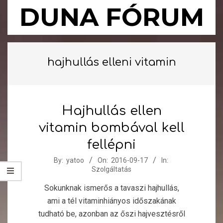
Skip
DUNA FÓRUM
to
content
Primary
Navigation
hajhullás elleni vitamin
Menu
Hajhullás ellen
vitamin bombával kell
fellépni
2016-
By:
yatoo
On:
2016-09-17
In:
Szolgáltatás
09-
17
Sokunknak ismerős a tavaszi hajhullás,
ami a tél vitaminhiányos időszakának
tudható be, azonban az őszi hajvesztésről