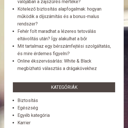
valójában a zajszűrés mértéke?
Kötelező biztosítás alapfogalmak: hogyan
működik a díjszámítás és a bonus-malus
rendszer?
Fehér folt maradhat a lézeres tetoválás
eltávolítás után? Így alakulhat a bőr
Mit tartalmaz egy bérszámfejtési szolgáltatás,
és mire érdemes figyelni?
Online ékszervásárlás: White & Black
megbízható választás a drágakövekhez
KATEGÓRIÁK
Biztosítás
Egészség
Egyéb kategória
Karrier