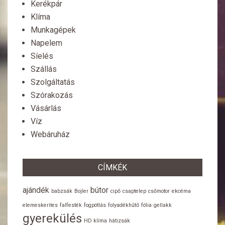
Kerékpár
Klíma
Munkagépek
Napelem
Síelés
Szállás
Szolgáltatás
Szórakozás
Vásárlás
Víz
Webáruház
CÍMKÉK
ajándék
bútor
babzsák
Bojler
cipő
csaptelep
csőmotor
ekcéma
elemeskerites
falfesték
fogpótlás
folyadékhűtő
fólia
gellakk
gyerekülés
HD klíma
hátizsák