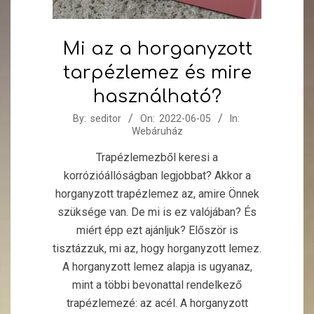
Mi az a horganyzott
tarpézlemez és mire
használható?
2022-
By:
seditor
On:
2022-06-05
In:
Webáruház
06-
05
Trapézlemezből keresi a
korrózióállóságban legjobbat? Akkor a
horganyzott trapézlemez az, amire Önnek
szüksége van. De mi is ez valójában? És
miért épp ezt ajánljuk? Először is
tisztázzuk, mi az, hogy horganyzott lemez.
A horganyzott lemez alapja is ugyanaz,
mint a többi bevonattal rendelkező
trapézlemezé: az acél. A horganyzott