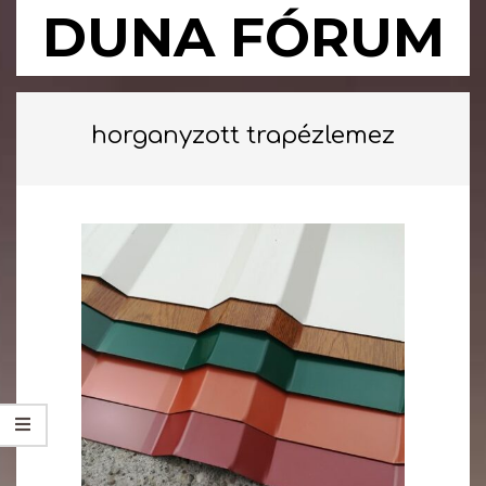
Skip
DUNA FÓRUM
to
content
Primary
Navigation
horganyzott trapézlemez
Menu