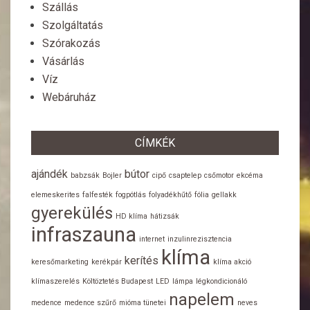
Szállás
Szolgáltatás
Szórakozás
Vásárlás
Víz
Webáruház
CÍMKÉK
ajándék
bútor
babzsák
Bojler
cipő
csaptelep
csőmotor
ekcéma
elemeskerites
falfesték
fogpótlás
folyadékhűtő
fólia
gellakk
gyerekülés
HD klíma
hátizsák
infraszauna
internet
inzulinrezisztencia
klíma
kerítés
keresőmarketing
kerékpár
klíma akció
klímaszerelés
Költöztetés Budapest
LED
lámpa
légkondicionáló
napelem
medence
medence szűrő
mióma tünetei
neves