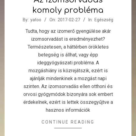
komoly probléma
2017-
By:
yatoo
On:
2017-02-27
In:
Egészség
02-
Tudta, hogy az izomerő gyengülése akár
27
izomsorvadást is eredményezhet?
Természetesen, a háttérben örökletes
betegség is állhat, vagy épp
ideggyógyászati probléma. A
mozgáshiány is közrejátszik, ezért is
ajánlják mindenkinek a mozgást napi
szinten. Az izomsorvadás ellen otthoni és
orvosi gyógymódok bizonyára sok embert
érdekelnek, ezért is lettek összegyűjtve a
hasznos információk
CONTINUE READING