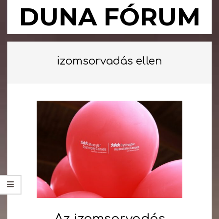
Skip
DUNA FÓRUM
to
content
Primary
Navigation
izomsorvadás ellen
Menu
Az izomsorvadás