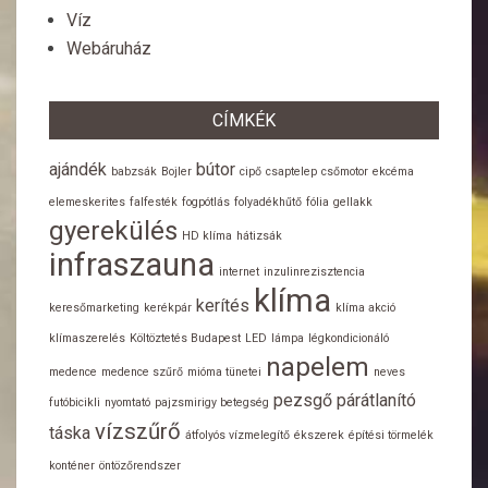
Víz
Webáruház
CÍMKÉK
ajándék
bútor
babzsák
Bojler
cipő
csaptelep
csőmotor
ekcéma
elemeskerites
falfesték
fogpótlás
folyadékhűtő
fólia
gellakk
gyerekülés
HD klíma
hátizsák
infraszauna
internet
inzulinrezisztencia
klíma
kerítés
keresőmarketing
kerékpár
klíma akció
klímaszerelés
Költöztetés Budapest
LED
lámpa
légkondicionáló
napelem
medence
medence szűrő
mióma tünetei
neves
pezsgő
párátlanító
futóbicikli
nyomtató
pajzsmirigy betegség
vízszűrő
táska
átfolyós vízmelegítő
ékszerek
építési törmelék
konténer
öntözőrendszer