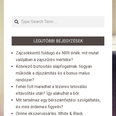
Search
LEGUTÓBBI BEJEGYZÉSEK
Zajcsökkentő füldugó és NRR érték: mit mutat
valójában a zajszűrés mértéke?
Kötelező biztosítás alapfogalmak: hogyan
működik a díjszámítás és a bonus-malus
rendszer?
Fehér folt maradhat a lézeres tetoválás
eltávolítás után? Így alakulhat a bőr
Mit tartalmaz egy bérszámfejtési szolgáltatás,
és mire érdemes figyelni?
Online ékszervásárlás: White & Black