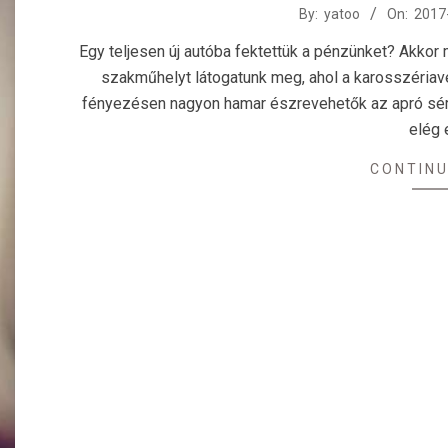
2017-
By:
yatoo
On:
2017
10-
Egy teljesen új autóba fektettük a pénzünket? Akkor 
20
szakműhelyt látogatunk meg, ahol a karosszériavéd
fényezésen nagyon hamar észrevehetők az apró sérül
elég 
CONTINU