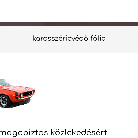
karosszériavédő fólia
a magabiztos közlekedésért