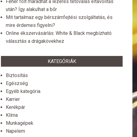
Fehér folt maradhat a lézeres tetoválás eltávolítás
után? Így alakulhat a bőr
Mit tartalmaz egy bérszámfejtési szolgáltatás, és
mire érdemes figyelni?
Online ékszervásárlás: White & Black megbízható
választás a drágakövekhez
KATEGÓRIÁK
Biztosítás
Egészség
Egyéb kategória
Karrier
Kerékpár
Klíma
Munkagépek
Napelem