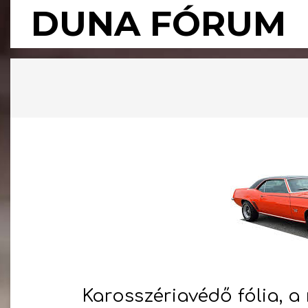
Skip
DUNA FÓRUM
to
content
Karosszériavédő fólia, 