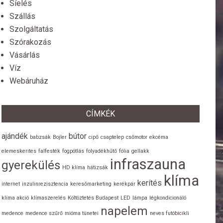
Síelés
Szállás
Szolgáltatás
Szórakozás
Vásárlás
Víz
Webáruház
CÍMKÉK
ajándék
bútor
babzsák
Bojler
cipő
csaptelep
csőmotor
ekcéma
elemeskerites
falfesték
fogpótlás
folyadékhűtő
fólia
gellakk
infraszauna
gyerekülés
HD klíma
hátizsák
klíma
kerítés
internet
inzulinrezisztencia
keresőmarketing
kerékpár
klíma akció
klímaszerelés
Költöztetés Budapest
LED
lámpa
légkondicionáló
napelem
medence
medence szűrő
mióma tünetei
neves futóbicikli