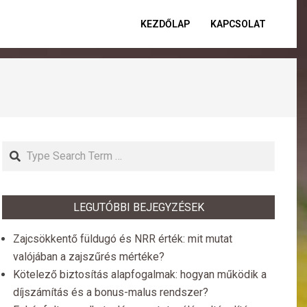
KEZDŐLAP
KAPCSOLAT
Primar
Naviga
Menu
Search
LEGUTÓBBI BEJEGYZÉSEK
Zajcsökkentő füldugó és NRR érték: mit mutat
valójában a zajszűrés mértéke?
Kötelező biztosítás alapfogalmak: hogyan működik a
díjszámítás és a bonus-malus rendszer?