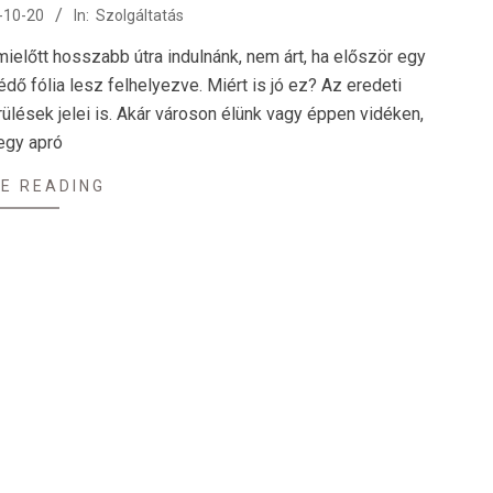
-10-20
In:
Szolgáltatás
mielőtt hosszabb útra indulnánk, nem árt, ha először egy
ő fólia lesz felhelyezve. Miért is jó ez? Az eredeti
ések jelei is. Akár városon élünk vagy éppen vidéken,
egy apró
E READING