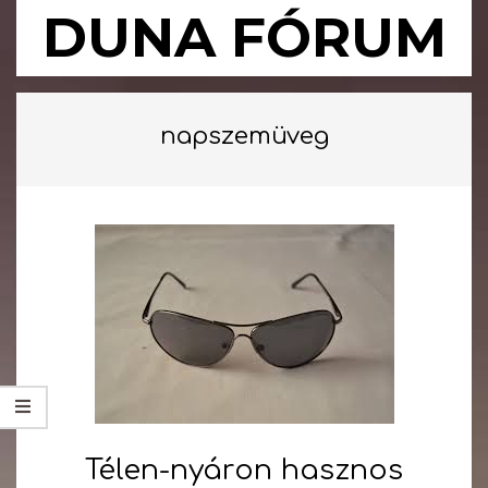
Skip
DUNA FÓRUM
to
content
Primary
Navigation
napszemüveg
Menu
Télen-nyáron hasznos