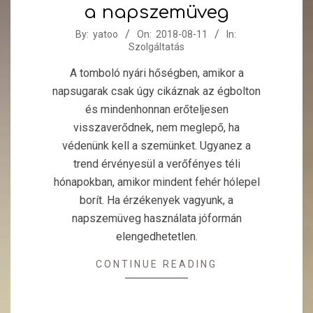
a napszemüveg
2018-
By:
yatoo
On:
2018-08-11
In:
Szolgáltatás
08-
11
A tomboló nyári hőségben, amikor a
napsugarak csak úgy cikáznak az égbolton
és mindenhonnan erőteljesen
visszaverődnek, nem meglepő, ha
védenünk kell a szemünket. Ugyanez a
trend érvényesül a verőfényes téli
hónapokban, amikor mindent fehér hólepel
borít. Ha érzékenyek vagyunk, a
napszemüveg használata jóformán
elengedhetetlen.
CONTINUE READING