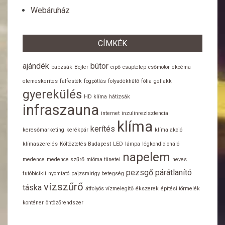
Webáruház
CÍMKÉK
ajándék
bútor
babzsák
Bojler
cipő
csaptelep
csőmotor
ekcéma
elemeskerites
falfesték
fogpótlás
folyadékhűtő
fólia
gellakk
gyerekülés
HD klíma
hátizsák
infraszauna
internet
inzulinrezisztencia
klíma
kerítés
keresőmarketing
kerékpár
klíma akció
klímaszerelés
Költöztetés Budapest
LED
lámpa
légkondicionáló
napelem
medence
medence szűrő
mióma tünetei
neves
pezsgő
párátlanító
futóbicikli
nyomtató
pajzsmirigy betegség
vízszűrő
táska
átfolyós vízmelegítő
ékszerek
építési törmelék
konténer
öntözőrendszer