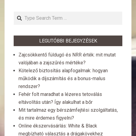
Search
LEGUTÓBBI BEJEGYZÉSEK
Zajcsökkentő füldugó és NRR érték: mit mutat
valójában a zajszűrés mértéke?
Kötelező biztosítás alapfogalmak: hogyan
működik a díjszámítás és a bonus-malus
rendszer?
Fehér folt maradhat a lézeres tetoválás
eltávolítás után? Így alakulhat a bőr
Mit tartalmaz egy bérszámfejtési szolgáltatás,
és mire érdemes figyelni?
Online ékszervásárlás: White & Black
megbízható választás a drágakövekhez