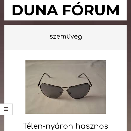
Skip
DUNA FÓRUM
to
content
Primary
Navigation
szemüveg
Menu
Télen-nyáron hasznos