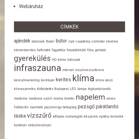
Webáruház
CÍMKÉK
ajándék
bútor
babzsák
Bojler
cipő
csaptelep
csőmotor
ekcéma
elemeskerites
falfesték
fogpótlás
folyadékhűtő
fólia
gellakk
gyerekülés
HD klíma
hátizsák
infraszauna
internet
inzulinrezisztencia
klíma
kerítés
keresőmarketing
kerékpár
klíma akció
klímaszerelés
Költöztetés Budapest
LED
lámpa
légkondicionáló
napelem
medence
medence szűrő
mióma tünetei
neves
pezsgő
párátlanító
futóbicikli
nyomtató
pajzsmirigy betegség
vízszűrő
táska
átfolyós vízmelegítő
ékszerek
építési törmelék
konténer
öntözőrendszer