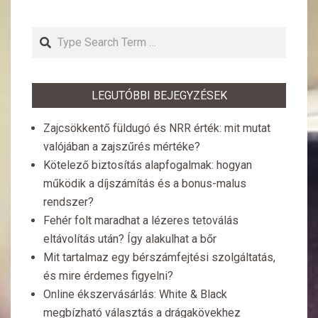
Search
LEGUTÓBBI BEJEGYZÉSEK
Zajcsökkentő füldugó és NRR érték: mit mutat
valójában a zajszűrés mértéke?
Kötelező biztosítás alapfogalmak: hogyan
működik a díjszámítás és a bonus-malus
rendszer?
Fehér folt maradhat a lézeres tetoválás
eltávolítás után? Így alakulhat a bőr
Mit tartalmaz egy bérszámfejtési szolgáltatás,
és mire érdemes figyelni?
Online ékszervásárlás: White & Black
megbízható választás a drágakövekhez