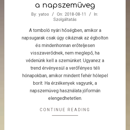
a napszemüveg
2018-
By:
yatoo
On:
2018-08-11
In:
Szolgáltatás
08-
11
A tomboló nyári hőségben, amikor a
napsugarak csak úgy cikáznak az égbolton
és mindenhonnan erőteljesen
visszaverődnek, nem meglepő, ha
védenünk kell a szemünket. Ugyanez a
trend érvényesül a verőfényes téli
hónapokban, amikor mindent fehér hólepel
borít. Ha érzékenyek vagyunk, a
napszemüveg használata jóformán
elengedhetetlen.
CONTINUE READING