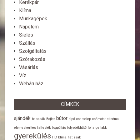
Kerékpár
Klíma
Munkagépek
Napelem
Síelés
Szállás
Szolgáltatás
Szórakozás
Vásárlás
Víz
Webáruház
CÍMKÉK
ajándék
bútor
babzsák
Bojler
cipő
csaptelep
csőmotor
ekcéma
elemeskerites
falfesték
fogpótlás
folyadékhűtő
fólia
gellakk
gyerekülés
HD klíma
hátizsák