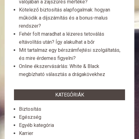
valójában a zajszűrés mértéke?
Kötelező biztosítás alapfogalmak: hogyan
működik a díjszámítás és a bonus-malus
rendszer?
Fehér folt maradhat a lézeres tetoválás
eltávolítás után? Így alakulhat a bőr
Mit tartalmaz egy bérszámfejtési szolgáltatás,
és mire érdemes figyelni?
Online ékszervásárlás: White & Black
megbízható választás a drágakövekhez
KATEGÓRIÁK
Biztosítás
Egészség
Egyéb kategória
Karrier