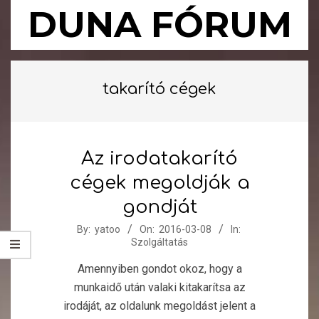
Skip
DUNA FÓRUM
to
content
Primary
Navigation
takarító cégek
Menu
Az irodatakarító
cégek megoldják a
gondját
2016-
By:
yatoo
On:
2016-03-08
In:
Szolgáltatás
03-
08
Amennyiben gondot okoz, hogy a
munkaidő után valaki kitakarítsa az
irodáját, az oldalunk megoldást jelent a