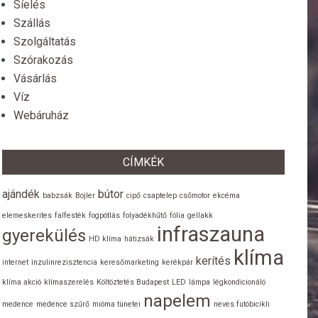
Síelés
Szállás
Szolgáltatás
Szórakozás
Vásárlás
Víz
Webáruház
CÍMKÉK
ajándék
bútor
babzsák
Bojler
cipő
csaptelep
csőmotor
ekcéma
elemeskerites
falfesték
fogpótlás
folyadékhűtő
fólia
gellakk
infraszauna
gyerekülés
HD klíma
hátizsák
klíma
kerítés
internet
inzulinrezisztencia
keresőmarketing
kerékpár
klíma akció
klímaszerelés
Költöztetés Budapest
LED
lámpa
légkondicionáló
napelem
medence
medence szűrő
mióma tünetei
neves futóbicikli