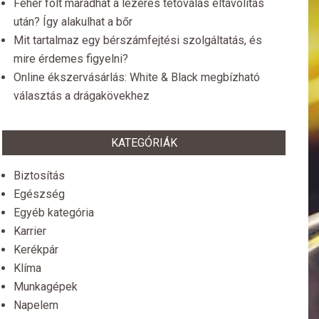
Fehér folt maradhat a lézeres tetoválás eltávolítás
után? Így alakulhat a bőr
Mit tartalmaz egy bérszámfejtési szolgáltatás, és
mire érdemes figyelni?
Online ékszervásárlás: White & Black megbízható
választás a drágakövekhez
KATEGÓRIÁK
Biztosítás
Egészség
Egyéb kategória
Karrier
Kerékpár
Klíma
Munkagépek
Napelem