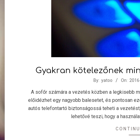
Gyakran kötelezőnek min
2016-
By:
yatoo
On:
2016
08-
A sofőr számára a vezetés közben a legkisebb moz
12
előidézhet egy nagyobb balesetet, és pontosan ezé
autós telefontartó biztonságossá teheti a vezetést, 
lehetővé teszi, hogy a használa
CONTINU