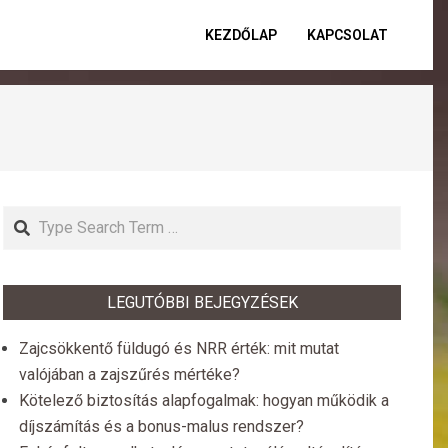
KEZDŐLAP
KAPCSOLAT
Primar
Naviga
Menu
Search
LEGUTÓBBI BEJEGYZÉSEK
Zajcsökkentő füldugó és NRR érték: mit mutat
valójában a zajszűrés mértéke?
Kötelező biztosítás alapfogalmak: hogyan működik a
díjszámítás és a bonus-malus rendszer?