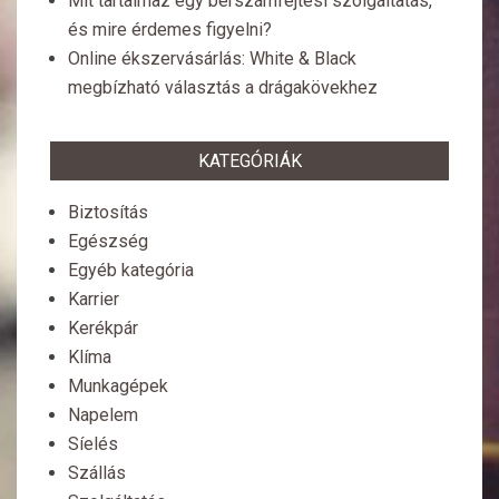
Mit tartalmaz egy bérszámfejtési szolgáltatás,
és mire érdemes figyelni?
Online ékszervásárlás: White & Black
megbízható választás a drágakövekhez
KATEGÓRIÁK
Biztosítás
Egészség
Egyéb kategória
Karrier
Kerékpár
Klíma
Munkagépek
Napelem
Síelés
Szállás