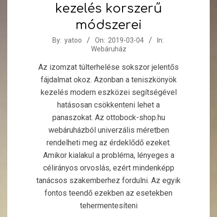
kezelés korszerű
módszerei
2019-
By:
yatoo
On:
2019-03-04
In:
Webáruház
03-
04
Az izomzat túlterhelése sokszor jelentős
fájdalmat okoz. Azonban a teniszkönyök
kezelés modern eszközei segítségével
hatásosan csökkenteni lehet a
panaszokat. Az ottobock-shop.hu
webáruházból univerzális méretben
rendelheti meg az érdeklődő ezeket.
Amikor kialakul a probléma, lényeges a
célirányos orvoslás, ezért mindenképp
tanácsos szakemberhez fordulni. Az egyik
fontos teendő ezekben az esetekben
tehermentesíteni