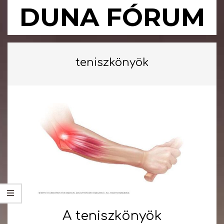
Skip
DUNA FÓRUM
to
content
Primary
Navigation
teniszkönyök
Menu
A teniszkönyök