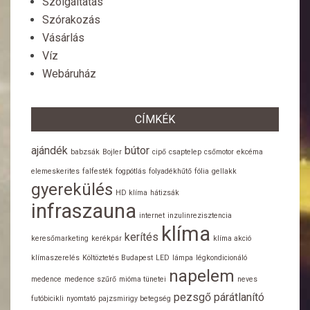
Szolgáltatás
Szórakozás
Vásárlás
Víz
Webáruház
CÍMKÉK
ajándék
bútor
babzsák
Bojler
cipő
csaptelep
csőmotor
ekcéma
elemeskerites
falfesték
fogpótlás
folyadékhűtő
fólia
gellakk
gyerekülés
HD klíma
hátizsák
infraszauna
internet
inzulinrezisztencia
klíma
kerítés
keresőmarketing
kerékpár
klíma akció
klímaszerelés
Költöztetés Budapest
LED
lámpa
légkondicionáló
napelem
medence
medence szűrő
mióma tünetei
neves
pezsgő
párátlanító
futóbicikli
nyomtató
pajzsmirigy betegség