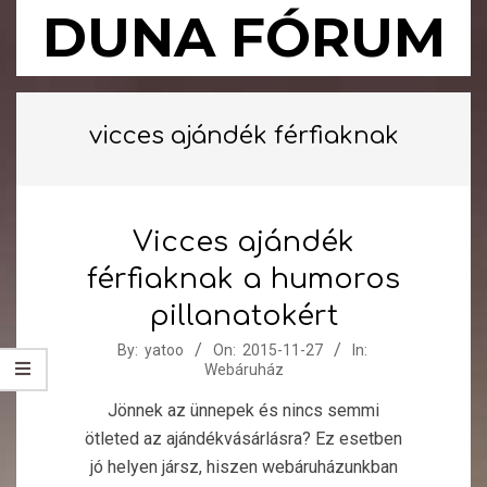
Skip
DUNA FÓRUM
to
content
Primary
Navigation
vicces ajándék férfiaknak
Menu
Vicces ajándék
férfiaknak a humoros
pillanatokért
2015-
By:
yatoo
On:
2015-11-27
In:
Webáruház
11-
27
Jönnek az ünnepek és nincs semmi
ötleted az ajándékvásárlásra? Ez esetben
jó helyen jársz, hiszen webáruházunkban