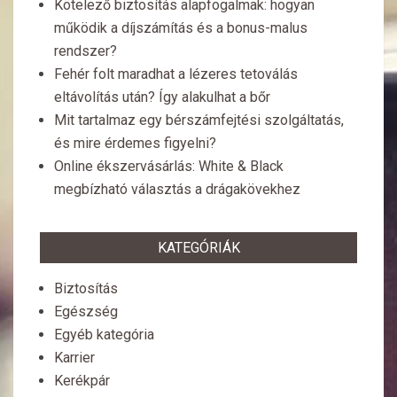
Kötelező biztosítás alapfogalmak: hogyan
működik a díjszámítás és a bonus-malus
rendszer?
Fehér folt maradhat a lézeres tetoválás
eltávolítás után? Így alakulhat a bőr
Mit tartalmaz egy bérszámfejtési szolgáltatás,
és mire érdemes figyelni?
Online ékszervásárlás: White & Black
megbízható választás a drágakövekhez
KATEGÓRIÁK
Biztosítás
Egészség
Egyéb kategória
Karrier
Kerékpár