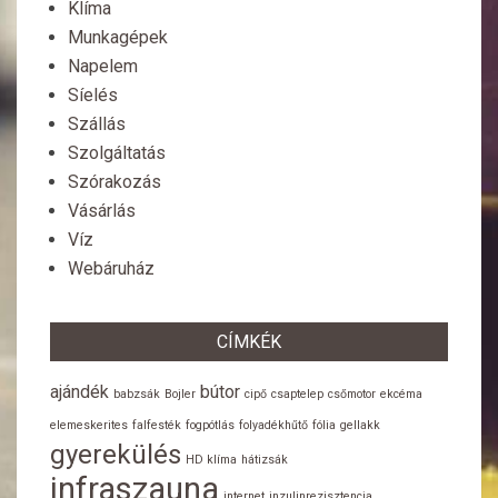
Klíma
Munkagépek
Napelem
Síelés
Szállás
Szolgáltatás
Szórakozás
Vásárlás
Víz
Webáruház
CÍMKÉK
ajándék
bútor
babzsák
Bojler
cipő
csaptelep
csőmotor
ekcéma
elemeskerites
falfesték
fogpótlás
folyadékhűtő
fólia
gellakk
gyerekülés
HD klíma
hátizsák
infraszauna
internet
inzulinrezisztencia