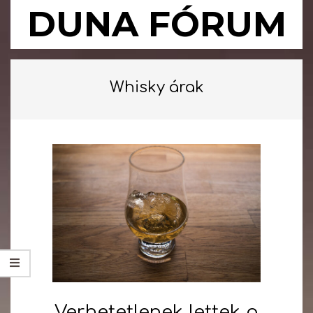
Skip
DUNA FÓRUM
to
content
Primary
Navigation
Whisky árak
Menu
Verhetetlenek lettek a