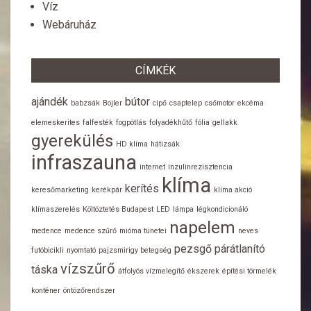
Víz
Webáruház
CÍMKÉK
ajándék
bútor
babzsák
Bojler
cipő
csaptelep
csőmotor
ekcéma
elemeskerites
falfesték
fogpótlás
folyadékhűtő
fólia
gellakk
gyerekülés
HD klíma
hátizsák
infraszauna
internet
inzulinrezisztencia
klíma
kerítés
keresőmarketing
kerékpár
klíma akció
klímaszerelés
Költöztetés Budapest
LED
lámpa
légkondicionáló
napelem
medence
medence szűrő
mióma tünetei
neves
pezsgő
párátlanító
futóbicikli
nyomtató
pajzsmirigy betegség
vízszűrő
táska
átfolyós vízmelegítő
ékszerek
építési törmelék
konténer
öntözőrendszer