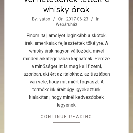
whisky árak
2017-
By:
yatoo
On:
2017-06-23
In:
Webáruház
06-
23
Finom ital, amelyet leginkább a skótok,
írek, amerikaiak fejlesztettek tökélyre. A
whisky árak nagyon változóak, mivel
minden árkategóriában kaphatóak. Persze
a minőséget itt is meg kell fizetni,
azonban, aki ért az italokhoz, az tisztában
van vele, hogy mit miért fogyaszt. A
termékeink árait úgy igyekeztünk
kialakítani, hogy minél kedvezőbbek
legyenek.
CONTINUE READING