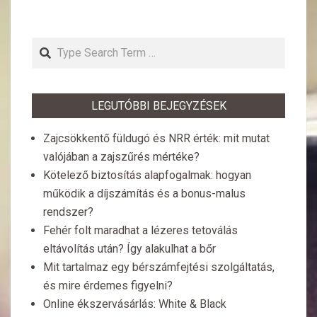
Search
LEGUTÓBBI BEJEGYZÉSEK
Zajcsökkentő füldugó és NRR érték: mit mutat
valójában a zajszűrés mértéke?
Kötelező biztosítás alapfogalmak: hogyan
működik a díjszámítás és a bonus-malus
rendszer?
Fehér folt maradhat a lézeres tetoválás
eltávolítás után? Így alakulhat a bőr
Mit tartalmaz egy bérszámfejtési szolgáltatás,
és mire érdemes figyelni?
Online ékszervásárlás: White & Black