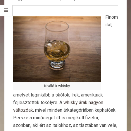
Finom
ital,
Kiváló Ír whisky
amelyet leginkább a skótok, írek, amerikaiak
fejlesztettek tökélyre. A
whisky árak nagyon
változóak
, mivel minden árkategóriában kaphatóak.
Persze a minőséget itt is meg kell fizetni,
azonban, aki ért az italokhoz, az tisztában van vele,