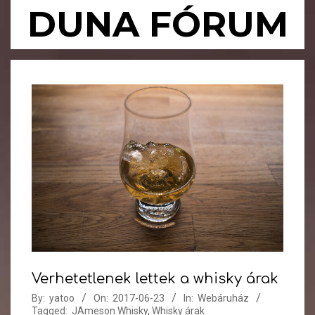
Skip
DUNA FÓRUM
to
content
Primary
Navigation
Menu
Verhetetlenek lettek a whisky árak
By:
yatoo
On:
2017-06-23
In:
Webáruház
Tagged:
JAmeson Whisky
,
Whisky árak