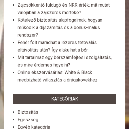
Zajcsökkentő füldugó és NRR érték: mit mutat
valójában a zajszűrés mértéke?
Kötelező biztosítás alapfogalmak: hogyan
működik a díjszámítás és a bonus-malus
rendszer?
Fehér folt maradhat a lézeres tetoválás
eltávolítás után? Így alakulhat a bőr
Mit tartalmaz egy bérszámfejtési szolgáltatás,
és mire érdemes figyelni?
Online ékszervásárlás: White & Black
megbízható választás a drágakövekhez
KATEGÓRIÁK
Biztosítás
Egészség
Egyéb kategória