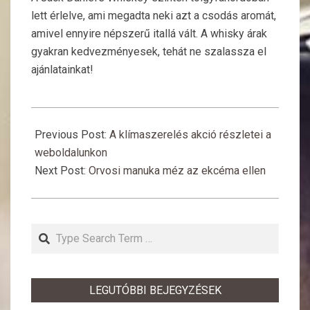
lett érlelve, ami megadta neki azt a csodás aromát,
amivel ennyire népszerű itallá vált. A whisky árak
gyakran kedvezményesek, tehát ne szalassza el
ajánlatainkat!
2017-
06-
Previous Post:
A klímaszerelés akció részletei a
23
weboldalunkon
Next Post:
Orvosi manuka méz az ekcéma ellen
Search
LEGUTÓBBI BEJEGYZÉSEK