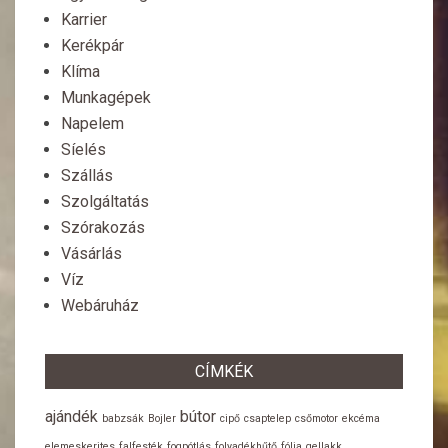
Karrier
Kerékpár
Klíma
Munkagépek
Napelem
Síelés
Szállás
Szolgáltatás
Szórakozás
Vásárlás
Víz
Webáruház
CÍMKÉK
ajándék
bútor
babzsák
Bojler
cipő
csaptelep
csőmotor
ekcéma
elemeskerites
falfesték
fogpótlás
folyadékhűtő
fólia
gellakk