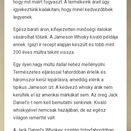
hogy mit miért fogyaszt. A termékeink árait úgy
igyekeztünk kialakítani, hogy minél kedvezőbbek
legyenek.
Egész baráti áron, kifejezetten minőségi italokat
vásárolhat tőlünk. A Jameson Whisky kiváló példája
ennek. Igazi ír recept alapján készült és több mint
200 éves múltra tekint vissza.
Egy ilyen nagy múltú itallal nehéz mellényúlni.
Természetes eljárással fahordóban érlelik és
háromszor kerül lepárlásra, ameddig elérik a
tipikus Jameson ízt. A kedvező whisky árak nem
kerülték el az amerikai márkákat sem. Az öreg Jack
Daniel’s-t nem kell bemutatni senkinek. Kiváló
whiskyjével nemcsak hazájában, de az egész
világon ismertté vált.
A Jack Daniel’s Whiskey szintén tölgyfahordóban