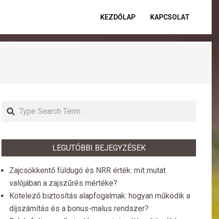
KEZDŐLAP
KAPCSOLAT
Primar
Naviga
Menu
Search
LEGUTÓBBI BEJEGYZÉSEK
Zajcsökkentő füldugó és NRR érték: mit mutat
valójában a zajszűrés mértéke?
Kötelező biztosítás alapfogalmak: hogyan működik a
díjszámítás és a bonus-malus rendszer?