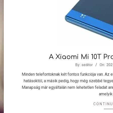
A Xiaomi Mi 10T Pro
2021-
By:
seditor
On:
202
10-
Minden telefontoknak két fontos funkciója van. Az e
13
hatásoktól, a másik pedig, hogy még szebbé tegye
Manapság már egyáltalán nem lehetetlen feladat ann
amelyik
CONTINU