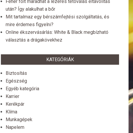
Fehér folt maradhat a lézeres tetoválás eltávolítás
után? Így alakulhat a bőr
Mit tartalmaz egy bérszámfejtési szolgáltatás, és
mire érdemes figyelni?
Online ékszervásárlás: White & Black megbízható
választás a drágakövekhez
KATEGÓRIÁK
Biztosítás
Egészség
Egyéb kategória
Karrier
Kerékpár
Klíma
Munkagépek
Napelem