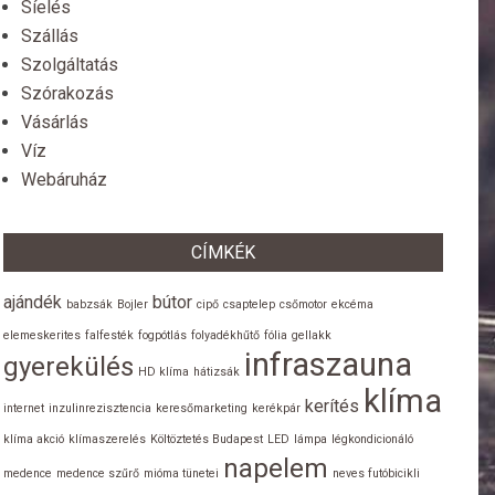
Síelés
Szállás
Szolgáltatás
Szórakozás
Vásárlás
Víz
Webáruház
CÍMKÉK
ajándék
bútor
babzsák
Bojler
cipő
csaptelep
csőmotor
ekcéma
elemeskerites
falfesték
fogpótlás
folyadékhűtő
fólia
gellakk
infraszauna
gyerekülés
HD klíma
hátizsák
klíma
kerítés
internet
inzulinrezisztencia
keresőmarketing
kerékpár
klíma akció
klímaszerelés
Költöztetés Budapest
LED
lámpa
légkondicionáló
napelem
medence
medence szűrő
mióma tünetei
neves futóbicikli