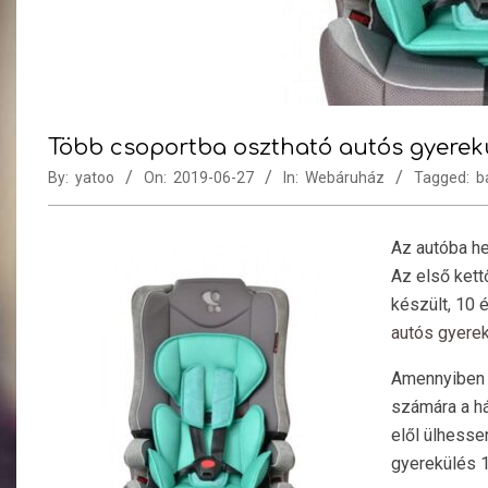
Több csoportba osztható autós gyerekü
By:
yatoo
On:
2019-06-27
In:
Webáruház
Tagged:
b
Az autóba he
Az első kett
készült, 10 
autós gyere
Amennyiben 
számára a há
elől ülhesse
gyerekülés 1