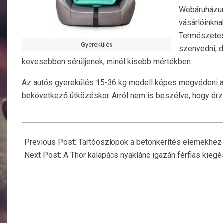
Webáruházun
vásárlóinkna
Természetes
Gyerekülés
szenvedni, d
kevesebben sérüljenek, minél kisebb mértékben.
Az autós gyerekülés 15-36 kg modell képes megvédeni a k
bekövetkező ütközéskor. Arról nem is beszélve, hogy érz
2019-
06-
Previous Post:
Tartóoszlopok a betonkerítés elemekhez
27
Next Post:
A Thor kalapács nyaklánc igazán férfias kiegé