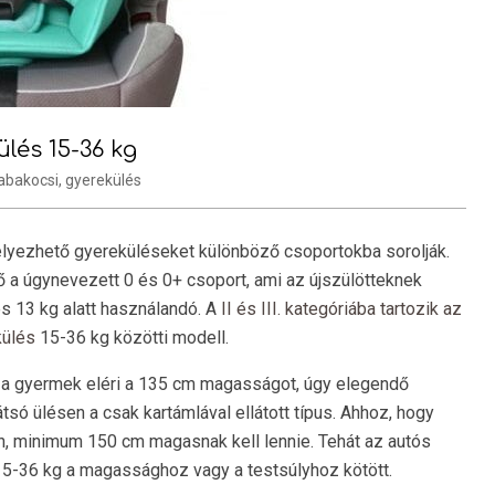
lés 15-36 kg
abakocsi
,
gyerekülés
lyezhető gyereküléseket különböző csoportokba sorolják.
ő a úgynevezett 0 és 0+ csoport, ami az újszülötteknek
és 13 kg alatt használandó. A
II és III. kategóriába tartozik az
külés
15-36 kg közötti modell.
a gyermek eléri a 135 cm magasságot, úgy elegendő
tsó ülésen a csak kartámlával ellátott típus. Ahhoz, hogy
n, minimum 150 cm magasnak kell lennie. Tehát az autós
5-36 kg a magassághoz vagy a testsúlyhoz kötött.