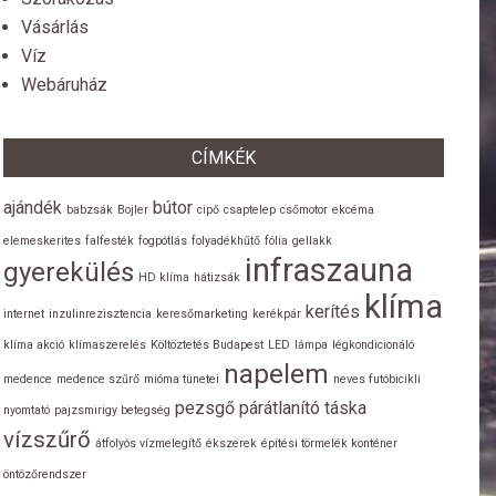
Vásárlás
Víz
Webáruház
CÍMKÉK
ajándék
bútor
babzsák
Bojler
cipő
csaptelep
csőmotor
ekcéma
elemeskerites
falfesték
fogpótlás
folyadékhűtő
fólia
gellakk
infraszauna
gyerekülés
HD klíma
hátizsák
klíma
kerítés
internet
inzulinrezisztencia
keresőmarketing
kerékpár
klíma akció
klímaszerelés
Költöztetés Budapest
LED
lámpa
légkondicionáló
napelem
medence
medence szűrő
mióma tünetei
neves futóbicikli
pezsgő
párátlanító
táska
nyomtató
pajzsmirigy betegség
vízszűrő
átfolyós vízmelegítő
ékszerek
építési törmelék konténer
öntözőrendszer