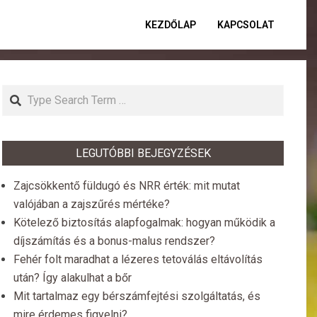
KEZDŐLAP
KAPCSOLAT
Primar
Naviga
Menu
Search
LEGUTÓBBI BEJEGYZÉSEK
Zajcsökkentő füldugó és NRR érték: mit mutat
valójában a zajszűrés mértéke?
Kötelező biztosítás alapfogalmak: hogyan működik a
díjszámítás és a bonus-malus rendszer?
Fehér folt maradhat a lézeres tetoválás eltávolítás
után? Így alakulhat a bőr
Mit tartalmaz egy bérszámfejtési szolgáltatás, és
mire érdemes figyelni?