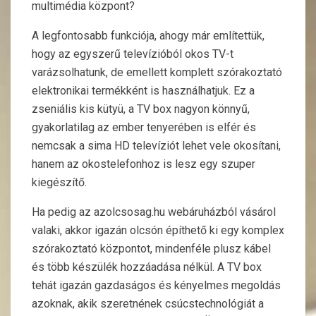
multimédia központ?
A legfontosabb funkciója, ahogy már említettük,
hogy az egyszerű televízióból okos TV-t
varázsolhatunk, de emellett komplett szórakoztató
elektronikai termékként is használhatjuk. Ez a
zseniális kis kütyü, a TV box nagyon könnyű,
gyakorlatilag az ember tenyerében is elfér és
nemcsak a sima HD televíziót lehet vele okosítani,
hanem az okostelefonhoz is lesz egy szuper
kiegészítő.
Ha pedig az azolcsosag.hu webáruházból vásárol
valaki, akkor igazán olcsón építhető ki egy komplex
szórakoztató központot, mindenféle plusz kábel
és több készülék hozzáadása nélkül. A TV box
tehát igazán gazdaságos és kényelmes megoldás
azoknak, akik szeretnének csúcstechnológiát a