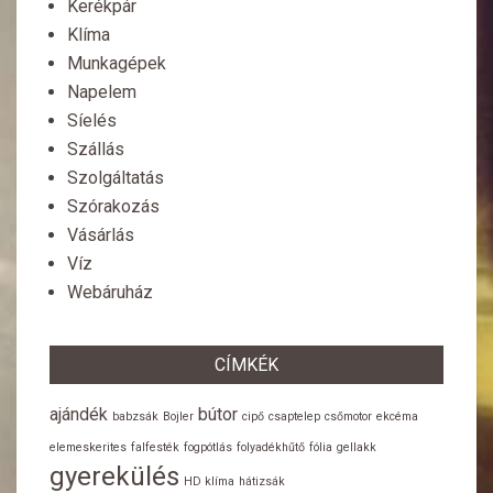
Kerékpár
Klíma
Munkagépek
Napelem
Síelés
Szállás
Szolgáltatás
Szórakozás
Vásárlás
Víz
Webáruház
CÍMKÉK
ajándék
bútor
babzsák
Bojler
cipő
csaptelep
csőmotor
ekcéma
elemeskerites
falfesték
fogpótlás
folyadékhűtő
fólia
gellakk
gyerekülés
HD klíma
hátizsák