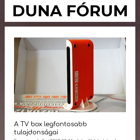
Skip
DUNA FÓRUM
to
content
Primary
Navigation
Menu
A TV box legfontosabb
tulajdonságai