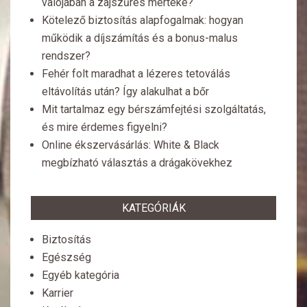
valójában a zajszűrés mértéke?
Kötelező biztosítás alapfogalmak: hogyan
működik a díjszámítás és a bonus-malus
rendszer?
Fehér folt maradhat a lézeres tetoválás
eltávolítás után? Így alakulhat a bőr
Mit tartalmaz egy bérszámfejtési szolgáltatás,
és mire érdemes figyelni?
Online ékszervásárlás: White & Black
megbízható választás a drágakövekhez
KATEGÓRIÁK
Biztosítás
Egészség
Egyéb kategória
Karrier