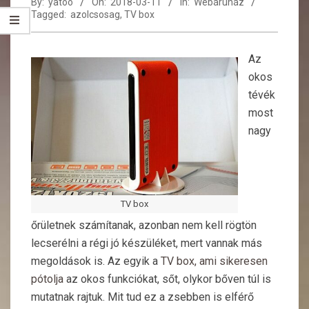
By:
yatoo
On:
2018-03-11
In:
Webáruház
Tagged:
azolcsosag
,
TV box
Az
okos
tévék
most
nagy
TV box
őrületnek számítanak, azonban nem kell rögtön
lecserélni a régi jó készüléket, mert vannak más
megoldások is. Az egyik a
TV box, ami sikeresen
pótolja
az okos funkciókat, sőt, olykor bőven túl is
mutatnak rajtuk. Mit tud ez a zsebben is elférő