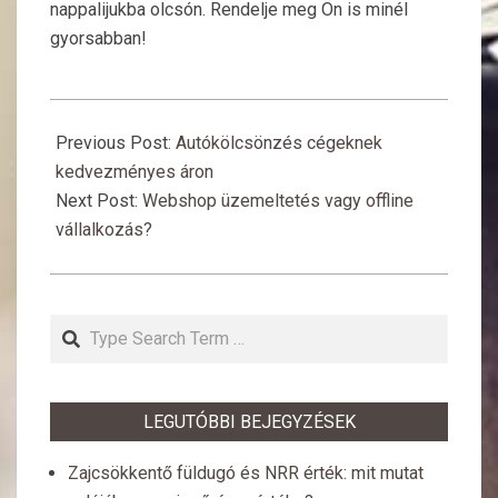
nappalijukba olcsón. Rendelje meg Ön is minél
gyorsabban!
2018-
03-
Previous Post:
Autókölcsönzés cégeknek
11
kedvezményes áron
Next Post:
Webshop üzemeltetés vagy offline
vállalkozás?
Search
LEGUTÓBBI BEJEGYZÉSEK
Zajcsökkentő füldugó és NRR érték: mit mutat