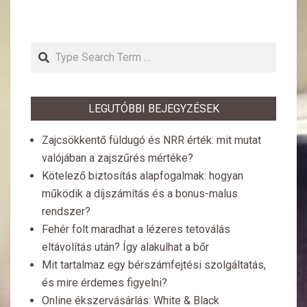
Search
LEGUTÓBBI BEJEGYZÉSEK
Zajcsökkentő füldugó és NRR érték: mit mutat
valójában a zajszűrés mértéke?
Kötelező biztosítás alapfogalmak: hogyan
működik a díjszámítás és a bonus-malus
rendszer?
Fehér folt maradhat a lézeres tetoválás
eltávolítás után? Így alakulhat a bőr
Mit tartalmaz egy bérszámfejtési szolgáltatás,
és mire érdemes figyelni?
Online ékszervásárlás: White & Black