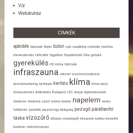
Víz
Webáruház
CÍMKÉK
ajándék
bútor
babzsák
Bojler
cipő
csaptelep
csőmotor
ekcéma
elemeskerites
falfesték
fogpótlás
folyadékhűtő
fólia
gellakk
gyerekülés
HD klíma
hátizsák
infraszauna
internet
inzulinrezisztencia
klíma
kerítés
keresőmarketing
kerékpár
klíma akció
klímaszerelés
Költöztetés Budapest
LED
lámpa
légkondicionáló
napelem
medence
medence szűrő
mióma tünetei
neves
pezsgő
párátlanító
futóbicikli
nyomtató
pajzsmirigy betegség
vízszűrő
táska
átfolyós vízmelegítő
ékszerek
építési törmelék
konténer
öntözőrendszer