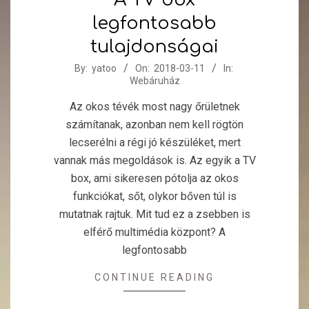
legfontosabb
tulajdonságai
2018-
By:
yatoo
On:
2018-03-11
In:
Webáruház
03-
11
Az okos tévék most nagy őrületnek
számítanak, azonban nem kell rögtön
lecserélni a régi jó készüléket, mert
vannak más megoldások is. Az egyik a TV
box, ami sikeresen pótolja az okos
funkciókat, sőt, olykor bőven túl is
mutatnak rajtuk. Mit tud ez a zsebben is
elférő multimédia központ? A
legfontosabb
CONTINUE READING