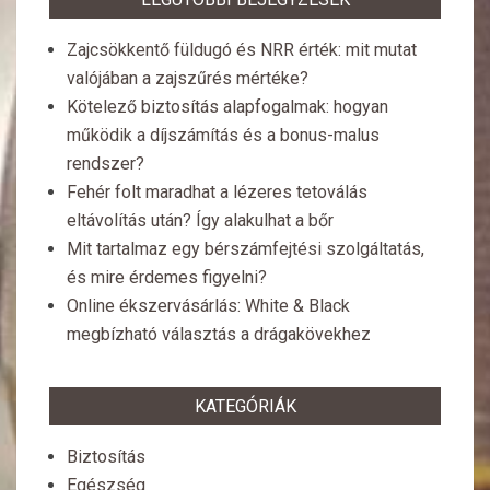
Zajcsökkentő füldugó és NRR érték: mit mutat
valójában a zajszűrés mértéke?
Kötelező biztosítás alapfogalmak: hogyan
működik a díjszámítás és a bonus-malus
rendszer?
Fehér folt maradhat a lézeres tetoválás
eltávolítás után? Így alakulhat a bőr
Mit tartalmaz egy bérszámfejtési szolgáltatás,
és mire érdemes figyelni?
Online ékszervásárlás: White & Black
megbízható választás a drágakövekhez
KATEGÓRIÁK
Biztosítás
Egészség