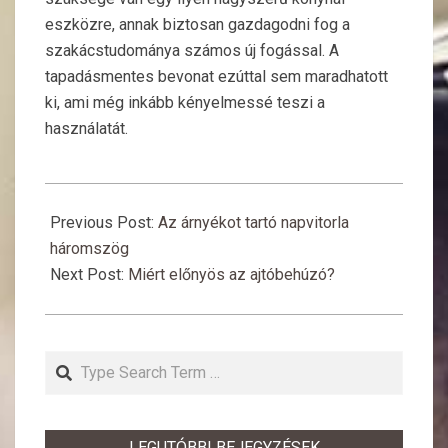
eszközre, annak biztosan gazdagodni fog a
szakácstudománya számos új fogással. A
tapadásmentes bevonat ezúttal sem maradhatott
ki, ami még inkább kényelmessé teszi a
használatát.
2018-
08-
Previous Post:
Az árnyékot tartó napvitorla
19
háromszög
Next Post:
Miért előnyös az ajtóbehúzó?
Search
LEGUTÓBBI BEJEGYZÉSEK