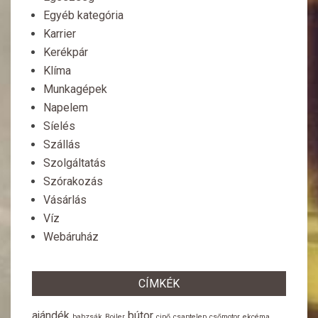
Egyéb kategória
Karrier
Kerékpár
Klíma
Munkagépek
Napelem
Síelés
Szállás
Szolgáltatás
Szórakozás
Vásárlás
Víz
Webáruház
CÍMKÉK
ajándék
bútor
babzsák
Bojler
cipő
csaptelep
csőmotor
ekcéma