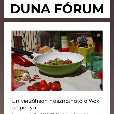
Skip
DUNA FÓRUM
to
content
Primary
Navigation
Menu
Univerzálisan használható a Wok
serpenyő