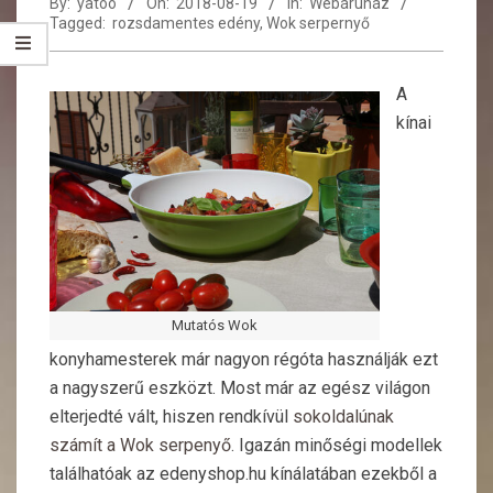
By:
yatoo
On:
2018-08-19
In:
Webáruház
Tagged:
rozsdamentes edény
,
Wok serpernyő
A
kínai
Mutatós Wok
konyhamesterek már nagyon régóta használják ezt
a nagyszerű eszközt. Most már az egész világon
elterjedté vált, hiszen rendkívül
sokoldalúnak
számít a Wok serpenyő
. Igazán minőségi modellek
találhatóak az edenyshop.hu kínálatában ezekből a