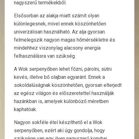
nagyszerű termékekből.
Elsősorban az alakja miatt számít olyan
különlegesnek, mivel ennek köszönhetően
univerzálisan használható. Az alja gyorsan
felmelegszik nagyon magas hőmérsékletre és
mindehhez viszonylag alacsony energia
felhasználásra van szükség.
A Wok serpenyőben lehet főzni, párolni, sütni
kevés, illetve bő olajban egyaránt. Ennek a
sokoldalúságnak köszönhetően, gyorsan elterjedt
az egész világon és előszeretettel használják
hazánkban is, amelyek különböző méretben
kaphatóak.
Nagyon sokféle étel készíthető el a Wok
serpenyőben, ezért aki úgy gondolja, hogy
szüksége van egy ilyen nagyszerű konyhai