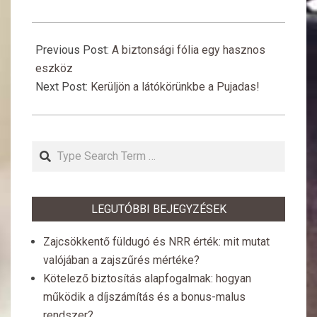
2018-
12-
Previous Post:
A biztonsági fólia egy hasznos
27
eszköz
Next Post:
Kerüljön a látókörünkbe a Pujadas!
Search
LEGUTÓBBI BEJEGYZÉSEK
Zajcsökkentő füldugó és NRR érték: mit mutat
valójában a zajszűrés mértéke?
Kötelező biztosítás alapfogalmak: hogyan
működik a díjszámítás és a bonus-malus
rendszer?