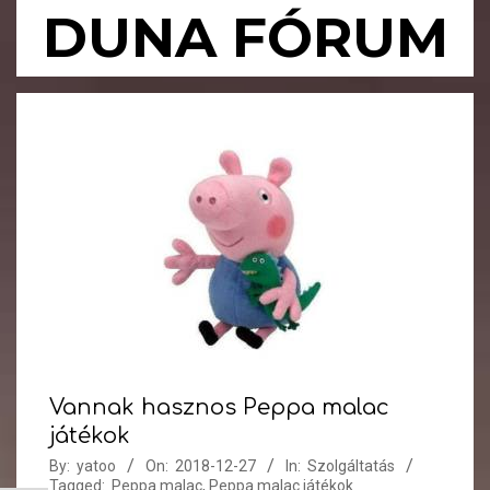
Skip
DUNA FÓRUM
to
content
Primary
Navigation
Menu
Vannak hasznos Peppa malac
játékok
By:
yatoo
On:
2018-12-27
In:
Szolgáltatás
Tagged:
Peppa malac
,
Peppa malac játékok