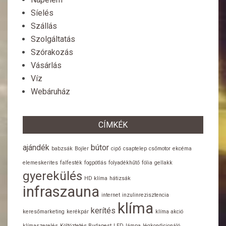
Síelés
Szállás
Szolgáltatás
Szórakozás
Vásárlás
Víz
Webáruház
CÍMKÉK
ajándék
bútor
babzsák
Bojler
cipő
csaptelep
csőmotor
ekcéma
elemeskerites
falfesték
fogpótlás
folyadékhűtő
fólia
gellakk
gyerekülés
HD klíma
hátizsák
infraszauna
internet
inzulinrezisztencia
klíma
kerítés
keresőmarketing
kerékpár
klíma akció
klímaszerelés
Költöztetés Budapest
LED
lámpa
légkondicionáló