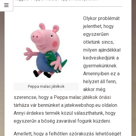
Olykor problémát
jelenthet, hogy
egyszerűen
ötletünk sincs,
milyen ajándékkal
kedveskedjünk a
gyermekünknek.
Amennyiben ez a
helyzet áll fenn,
Peppa malac játékok
akkor még
szerencse, hogy a
Peppa malac játékok óriási
tárháza
vár bennünket a jatekwebshop.eu oldalon.
Annyi érdekes termék közül választhatunk, hogy
egyszerűn a bőség zavarával fogunk küzdeni.
Amellett, hogy a felhőtlen szórakozás lehetőségét