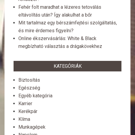
Fehér folt maradhat a lézeres tetoválás
eltávolítás után? Így alakulhat a bőr
Mit tartalmaz egy bérszámfejtési szolgáltatás,
és mire érdemes figyelni?
Online ékszervásárlás: White & Black
megbízható választás a drágakövekhez
KATEGÓRIÁK
Biztosítás
Egészség
Egyéb kategória
Karrier
Kerékpár
Klíma
Munkagépek
Napelem