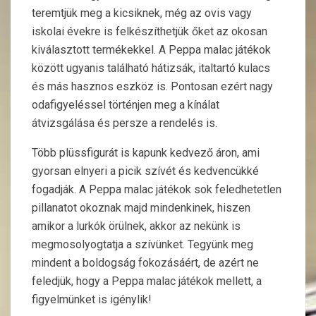
teremtjük meg a kicsiknek, még az ovis vagy
iskolai évekre is felkészíthetjük őket az okosan
kiválasztott termékekkel. A Peppa malac játékok
között ugyanis található hátizsák, italtartó kulacs
és más hasznos eszköz is. Pontosan ezért nagy
odafigyeléssel történjen meg a kínálat
átvizsgálása és persze a rendelés is.
Több plüssfigurát is kapunk kedvező áron, ami
gyorsan elnyeri a picik szívét és kedvencükké
fogadják. A Peppa malac játékok sok feledhetetlen
pillanatot okoznak majd mindenkinek, hiszen
amikor a lurkók örülnek, akkor az nekünk is
megmosolyogtatja a szívünket. Tegyünk meg
mindent a boldogság fokozásáért, de azért ne
feledjük, hogy a Peppa malac játékok mellett, a
figyelmünket is igénylik!