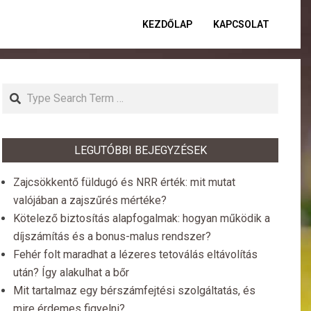
KEZDŐLAP
KAPCSOLAT
Primar
Naviga
Menu
Search
LEGUTÓBBI BEJEGYZÉSEK
Zajcsökkentő füldugó és NRR érték: mit mutat
valójában a zajszűrés mértéke?
Kötelező biztosítás alapfogalmak: hogyan működik a
díjszámítás és a bonus-malus rendszer?
Fehér folt maradhat a lézeres tetoválás eltávolítás
után? Így alakulhat a bőr
Mit tartalmaz egy bérszámfejtési szolgáltatás, és
mire érdemes figyelni?