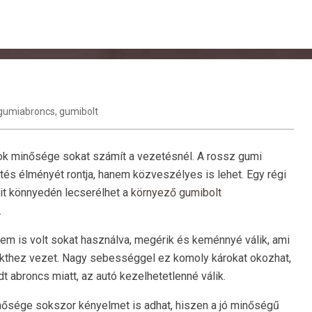
gumiabroncs
,
gumibolt
k minősége sokat számít a vezetésnél. A rossz gumi
és élményét rontja, hanem közveszélyes is lehet. Egy régi
it könnyedén lecserélhet a
környező gumibolt
.
nem is volt sokat használva, megérik és keménnyé válik, ami
thez vezet. Nagy sebességgel ez komoly károkat okozhat,
dt abroncs miatt, az autó kezelhetetlenné válik.
ősége sokszor kényelmet is adhat, hiszen a jó minőségű