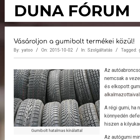
Skip
DUNA FÓRUM
to
content
Vásároljon a gumibolt termékei közül!
By:
yatoo
On:
2015-10-02
In:
Szolgáltatás
Tagged:
Az autóabroncso
nemcsak a vezet
és elkopott gum
alkalmazottaival
A régi gumi, ha 
könnyedén defek
hiszen a kilyuka
Gumibolt hatalmas kínálattal
Az autógumi min