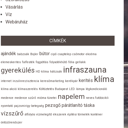
Vásárlás
Víz
Webáruház
CÍMKÉK
ajándék
bútor
babzsák
Bojler
cipő
csaptelep
csőmotor
ekcéma
elemeskerites
falfesték
fogpótlás
folyadékhűtő
fólia
gellakk
infraszauna
gyerekülés
HD klíma
hátizsák
klíma
kerítés
internet
inzulinrezisztencia
keresőmarketing
kerékpár
klíma akció
klímaszerelés
Költöztetés Budapest
LED
lámpa
légkondicionáló
napelem
medence
medence szűrő
mióma tünetei
neves futóbicikli
pezsgő
párátlanító
táska
nyomtató
pajzsmirigy betegség
vízszűrő
átfolyós vízmelegítő
ékszerek
építési törmelék konténer
öntözőrendszer