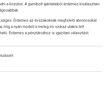
ni a közúton. A gumibolt ajánlataiból érdemes kiválasztani
ságosabbak.
zükséges. Érdemes az évszakoknak megfelelő abroncsokat
a, míg a nyári modell a meleg és száraz utakra lett
lható. Érdemes a pénztárcához is igazítani választást.
nulásért