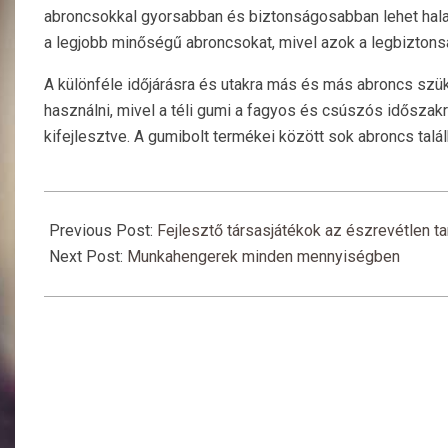
abroncsokkal gyorsabban és biztonságosabban lehet halad
a legjobb minőségű abroncsokat, mivel azok a legbizton
A különféle időjárásra és utakra más és más abroncs s
használni, mivel a téli gumi a fagyos és csúszós időszakr
kifejlesztve. A gumibolt termékei között sok abroncs talá
2015-
10-
Previous Post:
Fejlesztő társasjátékok az észrevétlen ta
02
Next Post:
Munkahengerek minden mennyiségben