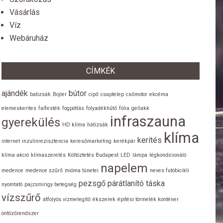
Vásárlás
Víz
Webáruház
CÍMKÉK
ajándék
bútor
babzsák
Bojler
cipő
csaptelep
csőmotor
ekcéma
elemeskerites
falfesték
fogpótlás
folyadékhűtő
fólia
gellakk
infraszauna
gyerekülés
HD klíma
hátizsák
klíma
kerítés
internet
inzulinrezisztencia
keresőmarketing
kerékpár
klíma akció
klímaszerelés
Költöztetés Budapest
LED
lámpa
légkondicionáló
napelem
medence
medence szűrő
mióma tünetei
neves futóbicikli
pezsgő
párátlanító
táska
nyomtató
pajzsmirigy betegség
vízszűrő
átfolyós vízmelegítő
ékszerek
építési törmelék konténer
öntözőrendszer