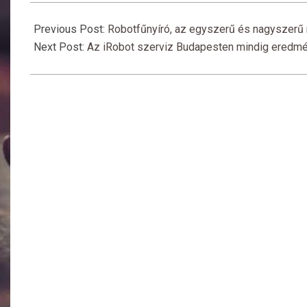
2016-
02-
Previous Post:
Robotfűnyíró, az egyszerű és nagyszer
24
Next Post:
Az iRobot szerviz Budapesten mindig eredm