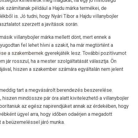
költségtől kímélhetik meg magukat, ha egy jó minőségű
k számítanak például a Hajdu márka termékei, de
ből is. Jó tudni, hogy Nyári Tibor a Hajdu villanybojler
sztalatot szerzett a javítások során.
sik villanybojler márka mellett dönt, mert ennek a
yugodtan fel lehet hívni a szakit, ha már megtörtént a
ötése a szakembernek
gyerekjáték lesz. További pozitívumot
m jár rosszul, ha a mester szolgáltatását választja. Ön
ájával, hiszen a szakember számára egyáltalán nem jelent
 meddig tart a megvásárolt berendezés beszerelése.
iszen mindössze pár óra alatt kivitelezhető a villanybojler
lborítaniuk az egész napirendjüket annak az érdekében, hogy
yébként ügyel arra, hogy időben odaérjen a megadott
t a beüzemeléssel járó munka.