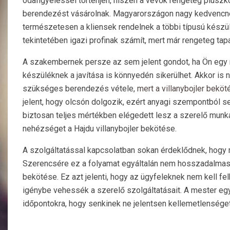
odafigyeléssel történjen, hiszen a vevők rengeteg plusz
berendezést vásárolnak. Magyarországon nagy kedvencne
természetesen a kliensek rendelnek a többi típusú készülék
tekintetében igazi profinak számít, mert már rengeteg tapa
A szakembernek persze az sem jelent gondot, ha Ön egy má
készüléknek a javítása is könnyedén sikerülhet. Akkor is n
szükséges berendezés vétele,
mert a villanybojler bek
jelent, hogy olcsón dolgozik, ezért anyagi szempontból se
biztosan teljes mértékben elégedett lesz a szerelő munk
nehézséget a Hajdu villanybojler bekötése.
A szolgáltatással kapcsolatban sokan érdeklődnek, hogy
Szerencsére ez a folyamat egyáltalán nem hosszadalmas, h
bekötése. Ez azt jelenti, hogy az ügyfeleknek nem kell fe
igénybe vehessék a szerelő szolgáltatásait. A mester eg
időpontokra, hogy senkinek ne jelentsen kellemetlensége