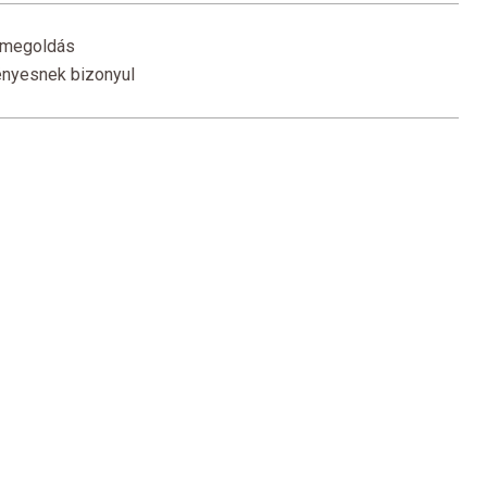
ű megoldás
ényesnek bizonyul