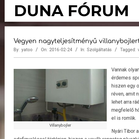
Skip
DUNA FÓRUM
to
content
Vegyen nagyteljesítményű villanybojlert
By:
yatoo
On:
2016-02-24
In:
Szolgáltatás
Tagged:
Vannak olyan
érdemes spó
hiszen egy o
réven, amit 
lehet arra r
megfelelő hő
el is romlik.
Villanybojler
Nyári Tibor a