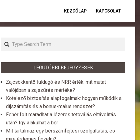
KEZDŐLAP
KAPCSOLAT
Primar
Naviga
Menu
Search
LEGUTÓBBI BEJEGYZÉSEK
Zajcsökkentő füldugó és NRR érték: mit mutat
valójában a zajszűrés mértéke?
Kötelező biztosítás alapfogalmak: hogyan működik a
díjszámítás és a bonus-malus rendszer?
Fehér folt maradhat a lézeres tetoválás eltávolítás
után? Így alakulhat a bőr
Mit tartalmaz egy bérszámfejtési szolgáltatás, és
mire érdemes figyelni?