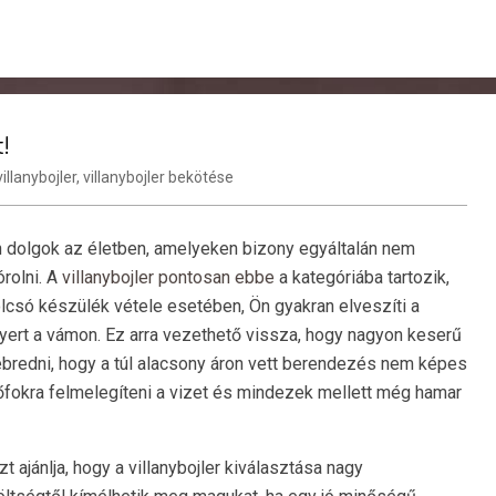
!
villanybojler
,
villanybojler bekötése
 dolgok az életben, amelyeken bizony egyáltalán nem
rolni. A
villanybojler pontosan ebbe
a kategóriába tartozik,
lcsó készülék vétele esetében, Ön gyakran elveszíti a
nyert a vámon. Ez arra vezethető vissza, hogy nagyon keserű
áébredni, hogy a túl alacsony áron vett berendezés nem képes
fokra felmelegíteni a vizet és mindezek mellett még hamar
zt ajánlja, hogy a villanybojler kiválasztása nagy