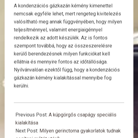
A kondenzációs gázkazán kémény kimenettel
nemcsak egyféle lehet, mert rengeteg kivitelezés
valósítható meg annak függvényében, hogy milyen
teljesítménnyel, valamint energiaigénnyel
rendelkezik az adott készülék. Az is fontos
szempont továbbá, hogy az összeszerelésre
kerülő berendezésnek milyen funkciókat kell
ellátnia és mennyire fontos az időtállósága.
Nyilvánvalóan ezektől függ, hogy a kondenzációs
gázkazán kémény kialakítással mennyibe fog
kerülni.
2019-
10-
Previous Post:
A kúpgörgős csapágy speciális
20
kialakítása
Next Post:
Milyen gerinctorna gyakorlatok tudnak