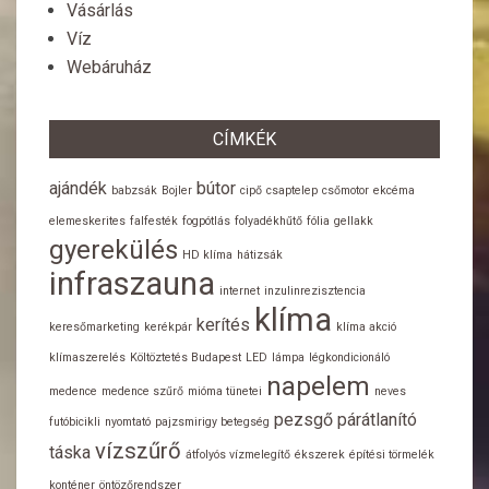
Vásárlás
Víz
Webáruház
CÍMKÉK
ajándék
bútor
babzsák
Bojler
cipő
csaptelep
csőmotor
ekcéma
elemeskerites
falfesték
fogpótlás
folyadékhűtő
fólia
gellakk
gyerekülés
HD klíma
hátizsák
infraszauna
internet
inzulinrezisztencia
klíma
kerítés
keresőmarketing
kerékpár
klíma akció
klímaszerelés
Költöztetés Budapest
LED
lámpa
légkondicionáló
napelem
medence
medence szűrő
mióma tünetei
neves
pezsgő
párátlanító
futóbicikli
nyomtató
pajzsmirigy betegség
vízszűrő
táska
átfolyós vízmelegítő
ékszerek
építési törmelék
konténer
öntözőrendszer