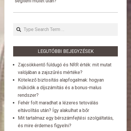
segíteni műtét után?
Search
LEGUTÓBBI BEJEGYZÉSEK
Zajcsökkentő füldugó és NRR érték: mit mutat
valójában a zajszűrés mértéke?
Kötelező biztosítás alapfogalmak: hogyan
működik a díjszámítás és a bonus-malus
rendszer?
Fehér folt maradhat a lézeres tetoválás
eltávolítás után? Így alakulhat a bőr
Mit tartalmaz egy bérszámfejtési szolgáltatás,
és mire érdemes figyelni?