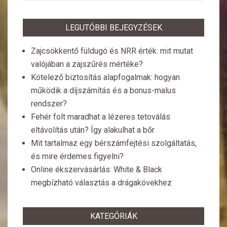
LEGUTÓBBI BEJEGYZÉSEK
Zajcsökkentő füldugó és NRR érték: mit mutat
valójában a zajszűrés mértéke?
Kötelező biztosítás alapfogalmak: hogyan
működik a díjszámítás és a bonus-malus
rendszer?
Fehér folt maradhat a lézeres tetoválás
eltávolítás után? Így alakulhat a bőr
Mit tartalmaz egy bérszámfejtési szolgáltatás,
és mire érdemes figyelni?
Online ékszervásárlás: White & Black
megbízható választás a drágakövekhez
KATEGÓRIÁK