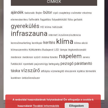
CÍMKÉK
ajándék
bútor
babzsák
Bojler
cipő
csaptelep
csőmotor
ekcéma
elemeskerites
falfesték
fogpótlás
folyadékhűtő
fólia
gellakk
gyerekülés
HD klíma
hátizsák
infraszauna
internet
inzulinrezisztencia
klíma
kerítés
keresőmarketing
kerékpár
klíma akció
klímaszerelés
Költöztetés Budapest
LED
lámpa
légkondicionáló
napelem
medence
medence szűrő
mióma tünetei
neves
pezsgő
párátlanító
futóbicikli
nyomtató
pajzsmirigy betegség
vízszűrő
táska
átfolyós vízmelegítő
ékszerek
építési törmelék
konténer
öntözőrendszer
A weboldal használatának folytatásával Ön elfogadja a cookie-k
Elfogadom
használatát
További információk