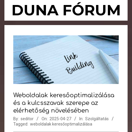
Skip
DUNA FÓRUM
to
content
Primary
Navigation
Menu
Weboldalak keresőoptimalizálása
és a kulcsszavak szerepe az
elérhetőség növelésében
By:
seditor
On:
2025-04-27
In:
Szolgáltatás
Tagged:
weboldalak keresőoptimalizálása