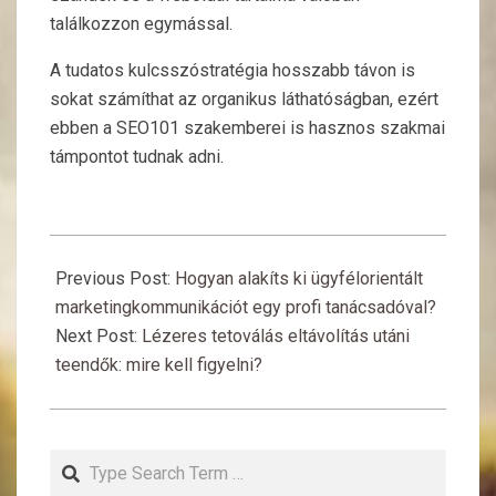
találkozzon egymással.
A tudatos kulcsszóstratégia hosszabb távon is
sokat számíthat az organikus láthatóságban, ezért
ebben a SEO101 szakemberei is hasznos szakmai
támpontot tudnak adni.
2025-
04-
Previous Post:
Hogyan alakíts ki ügyfélorientált
27
marketingkommunikációt egy profi tanácsadóval?
Next Post:
Lézeres tetoválás eltávolítás utáni
teendők: mire kell figyelni?
Search