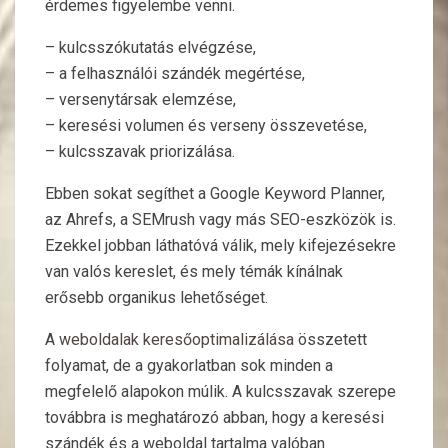
érdemes figyelembe venni.
– kulcsszókutatás elvégzése,
– a felhasználói szándék megértése,
– versenytársak elemzése,
– keresési volumen és verseny összevetése,
– kulcsszavak priorizálása.
Ebben sokat segíthet a Google Keyword Planner,
az Ahrefs, a SEMrush vagy más SEO-eszközök is.
Ezekkel jobban láthatóvá válik, mely kifejezésekre
van valós kereslet, és mely témák kínálnak
erősebb organikus lehetőséget.
A
weboldalak keresőoptimalizálása
összetett
folyamat, de a gyakorlatban sok minden a
megfelelő alapokon múlik. A kulcsszavak szerepe
továbbra is meghatározó abban, hogy a keresési
szándék és a weboldal tartalma valóban