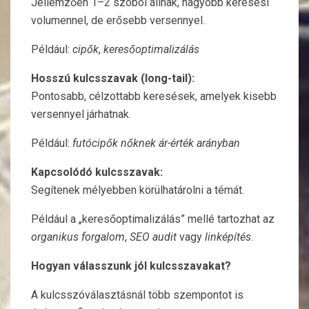
Jellemzően 1–2 szóból állnak, nagyobb keresési
volumennel, de erősebb versennyel.
Például:
cipők
,
keresőoptimalizálás
Hosszú kulcsszavak (long-tail):
Pontosabb, célzottabb keresések, amelyek kisebb
versennyel járhatnak.
Például:
futócipők nőknek ár-érték arányban
Kapcsolódó kulcsszavak:
Segítenek mélyebben körülhatárolni a témát.
Például a „keresőoptimalizálás” mellé tartozhat az
organikus forgalom
,
SEO audit
vagy
linképítés
.
Hogyan válasszunk jól kulcsszavakat?
A kulcsszóválasztásnál több szempontot is