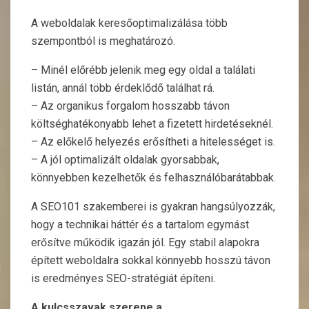
A weboldalak keresőoptimalizálása több
szempontból is meghatározó.
– Minél előrébb jelenik meg egy oldal a találati
listán, annál több érdeklődő találhat rá.
– Az organikus forgalom hosszabb távon
költséghatékonyabb lehet a fizetett hirdetéseknél.
– Az előkelő helyezés erősítheti a hitelességet is.
– A jól optimalizált oldalak gyorsabbak,
könnyebben kezelhetők és felhasználóbarátabbak.
A SEO101 szakemberei is gyakran hangsúlyozzák,
hogy a technikai háttér és a tartalom egymást
erősítve működik igazán jól. Egy stabil alapokra
épített weboldalra sokkal könnyebb hosszú távon
is eredményes SEO-stratégiát építeni.
A kulcsszavak szerepe a