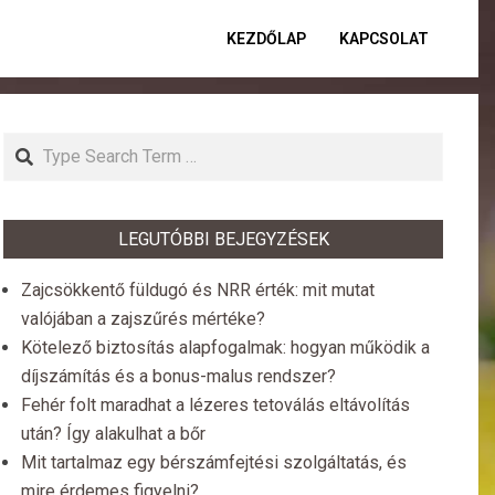
KEZDŐLAP
KAPCSOLAT
Primar
Naviga
Menu
Search
LEGUTÓBBI BEJEGYZÉSEK
Zajcsökkentő füldugó és NRR érték: mit mutat
valójában a zajszűrés mértéke?
Kötelező biztosítás alapfogalmak: hogyan működik a
díjszámítás és a bonus-malus rendszer?
Fehér folt maradhat a lézeres tetoválás eltávolítás
után? Így alakulhat a bőr
Mit tartalmaz egy bérszámfejtési szolgáltatás, és
mire érdemes figyelni?