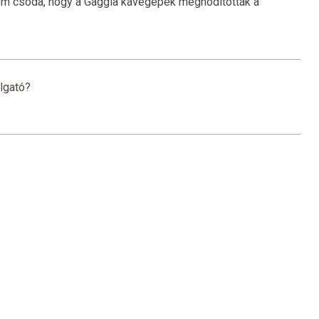
Nem csoda, hogy a Gaggia kávégépek meghódították a
lgató?