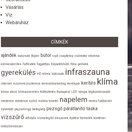
Vásárlás
Víz
Webáruház
CÍMKÉK
ajándék
bútor
babzsák
Bojler
cipő
csaptelep
csőmotor
ekcéma
elemeskerites
falfesték
fogpótlás
folyadékhűtő
fólia
gellakk
infraszauna
gyerekülés
HD klíma
hátizsák
klíma
kerítés
internet
inzulinrezisztencia
keresőmarketing
kerékpár
klíma akció
klímaszerelés
Költöztetés Budapest
LED
lámpa
légkondicionáló
napelem
medence
medence szűrő
mióma tünetei
neves futóbicikli
pezsgő
párátlanító
táska
nyomtató
pajzsmirigy betegség
vízszűrő
átfolyós vízmelegítő
ékszerek
építési törmelék konténer
öntözőrendszer