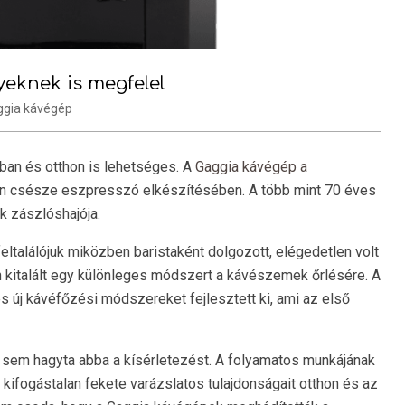
eknek is megfelel
ggia kávégép
an és otthon is lehetséges. A
Gaggia kávégép a
n csésze eszpresszó elkészítésében. A több mint 70 éves
k zászlóshajója.
eltalálójuk miközben baristaként dolgozott, elégedetlen volt
n kitalált egy különleges módszert a kávészemek őrlésére. A
és új kávéfőzési módszereket fejlesztett ki, ami az első
a sem hagyta abba a kísérletezést. A folyamatos munkájának
kifogástalan fekete varázslatos tulajdonságait otthon és az