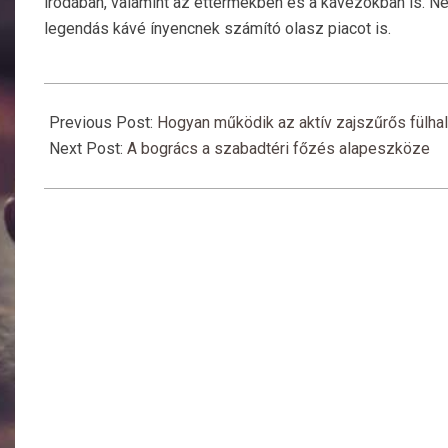
irodában, valamint az éttermekben és a kávézókban is. 
legendás kávé ínyencnek számító olasz piacot is.
2022-
01-
Previous Post:
Hogyan működik az aktív zajszűrős fülhal
02
Next Post:
A bogrács a szabadtéri főzés alapeszköze