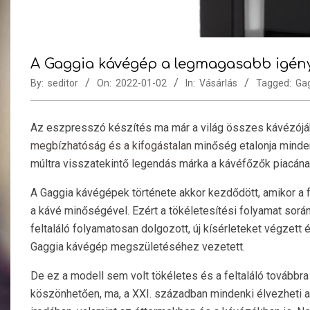
A Gaggia kávégép a legmagasabb igény
By:
seditor
On:
2022-01-02
In:
Vásárlás
Tagged:
Ga
Az eszpresszó készítés ma már a világ összes kávézójáb
megbízhatóság és a kifogástalan
minőség etalonja minde
múltra visszatekintő legendás márka a kávéfőzők piacána
A Gaggia kávégépek története akkor kezdődött, amikor a f
a kávé minőségével. Ezért a tökéletesítési folyamat sorá
feltaláló folyamatosan dolgozott, új kísérleteket végzett 
Gaggia kávégép megszületéséhez vezetett.
De ez a modell sem volt tökéletes és a feltaláló továbbr
köszönhetően, ma, a XXI. században mindenki élvezheti a 