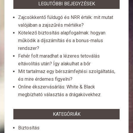
LEGUTÓBBI BEJEGYZÉSEK
Zajcsökkentő füldugó és NRR érték: mit mutat
valójában a zajszűrés mértéke?
Kötelező biztosítás alapfogalmak: hogyan
működik a díjszámítás és a bonus-malus
rendszer?
Fehér folt maradhat a lézeres tetoválás
eltávolítás után? Így alakulhat a bőr
Mit tartalmaz egy bérszámfejtési szolgáltatás,
és mire érdemes figyelni?
Online ékszervásárlás: White & Black
megbízható választás a drágakövekhez
KATEGÓRIÁK
Biztosítás