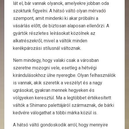
lát el, bár vannak olyanok, amelyekre jobban oda
szoktunk figyelni. A
hátsó váltó olyan mérvadó
szempont, amit mindenki ki akar próbálni a
vásárlás előtt, de biztosan alaposan ellenőrzi. A
gyártók részletes leírásokat közölnek az
alkatrészekről, mivel a váltók minden
kerékpározási stílusnál változnak.
Nem mindegy, hogy valaki csak a városban
szeretne mozogni vele, esetleg a hétvégi
kirándulásokhoz ülne nyeregbe. Olyan felhasználók
is vannak, akik szeretik a veszélyt és a nagy
ugrásokat, gyakran mennek hegyeken és
völgyeken keresztül. Ma a legtöbbet értékesített
váltók a Shimano palettájáról származnak, de bárki
kedvére válogathat a többi márka közül is.
A hátsó váltó gondoskodik arról, hogy mennyire