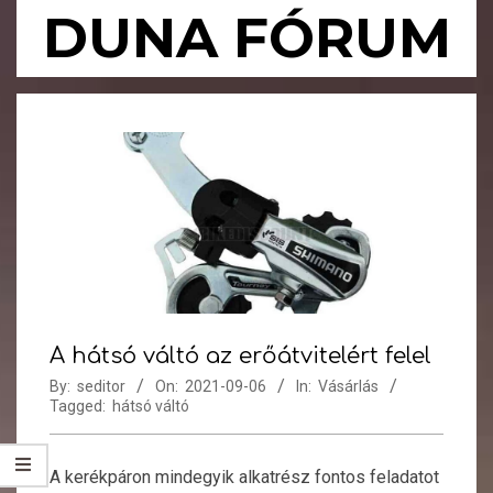
Skip
DUNA FÓRUM
to
content
Primary
Navigation
Menu
A hátsó váltó az erőátvitelért felel
By:
seditor
On:
2021-09-06
In:
Vásárlás
Tagged:
hátsó váltó
A kerékpáron mindegyik alkatrész fontos feladatot