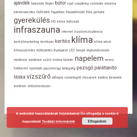
ajándék
bútor
babzsák
Bojler
cipő
csaptelep
csőmotor
ekcéma
elemeskerites
falfesték
fogpótlás
folyadékhűtő
fólia
gellakk
gyerekülés
HD klíma
hátizsák
infraszauna
internet
inzulinrezisztencia
klíma
kerítés
keresőmarketing
kerékpár
klíma akció
klímaszerelés
Költöztetés Budapest
LED
lámpa
légkondicionáló
napelem
medence
medence szűrő
mióma tünetei
neves
pezsgő
párátlanító
futóbicikli
nyomtató
pajzsmirigy betegség
vízszűrő
táska
átfolyós vízmelegítő
ékszerek
építési törmelék
konténer
öntözőrendszer
A weboldal használatának folytatásával Ön elfogadja a cookie-k
Elfogadom
használatát
További információk
Designed using
Neux
. Powered by
WordPress
.