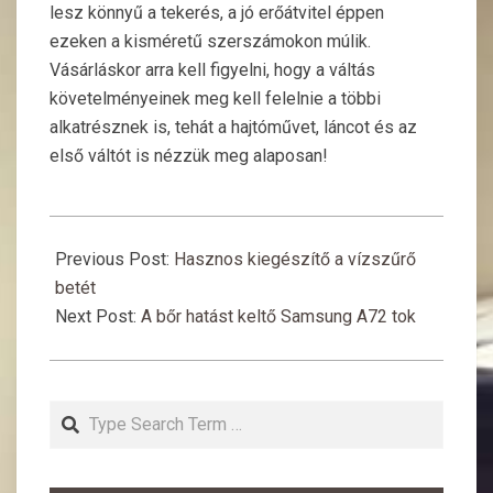
lesz könnyű a tekerés, a jó erőátvitel éppen
ezeken a kisméretű szerszámokon múlik.
Vásárláskor arra kell figyelni, hogy a váltás
követelményeinek meg kell felelnie a többi
alkatrésznek is, tehát a hajtóművet, láncot és az
első váltót is nézzük meg alaposan!
2021-
09-
Previous Post:
Hasznos kiegészítő a vízszűrő
06
betét
Next Post:
A bőr hatást keltő Samsung A72 tok
Search