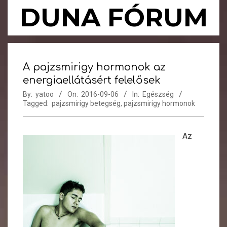
Skip
DUNA FÓRUM
to
content
Primary
Navigation
A pajzsmirigy hormonok az
Menu
energiaellátásért felelősek
By:
yatoo
On:
2016-09-06
In:
Egészség
Tagged:
pajzsmirigy betegség
,
pajzsmirigy hormonok
Az