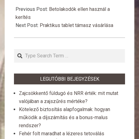
2016-
09-
Previous Post:
Betolakodók ellen használ a
06
kerítés
Next Post:
Praktikus tablet támasz vásárlása
Search
LEGUTÓBBI BEJEGYZÉSEK
Zajcsökkentő füldugó és NRR érték: mit mutat
valójában a zajszűrés mértéke?
Kötelező biztosítás alapfogalmak: hogyan
működik a díjszámítás és a bonus-malus
rendszer?
Fehér folt maradhat a lézeres tetoválás