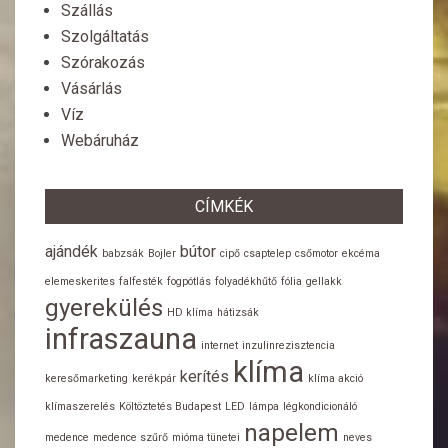
Szállás
Szolgáltatás
Szórakozás
Vásárlás
Víz
Webáruház
CÍMKÉK
ajándék
bútor
babzsák
Bojler
cipő
csaptelep
csőmotor
ekcéma
elemeskerites
falfesték
fogpótlás
folyadékhűtő
fólia
gellakk
gyerekülés
HD klíma
hátizsák
infraszauna
internet
inzulinrezisztencia
klíma
kerítés
keresőmarketing
kerékpár
klíma akció
klímaszerelés
Költöztetés Budapest
LED
lámpa
légkondicionáló
napelem
medence
medence szűrő
mióma tünetei
neves