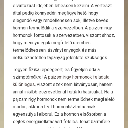
elváltozást idejében lehessen kezelni. A vérteszt
által pedig könnyedén megfigyelhető, hogy
elegendő vagy rendellenesen sok, illetve kevés
hormon termelődik a szervezetben. A pajzsmirigy
hormonok fontosak a szervezetben, viszont ahhoz,
hogy mennyiségük megfelelő ütemben
termelődhessen, ásványi anyagok és más
nélkülözhetetlen tápanyag jelenléte szükséges.
Tegyen fizikai épségéért, és figyeljen oda a
szimptómákra! A
pajzsmirigy hormonok feladata
különleges
, viszont ezek nem látványosan, hanem
annál inkább észrevétlenül fejtik ki hatásukat. Ha a
pajzsmirigy hormonok nem termelődnek megfelelő
módon, akkor a test hormonháztartásának
egyensúlya felborul. Ez a hormon elsősorban a
sejtek energiaellátásáért felelős, tehát bármiféle