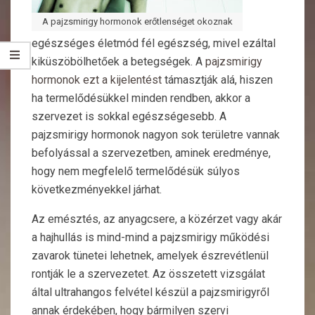
A pajzsmirigy hormonok erőtlenséget okoznak
egészséges életmód fél egészség, mivel ezáltal
kiküszöbölhetőek a betegségek. A
pajzsmirigy
hormonok ezt a kijelentést
támasztják alá, hiszen
ha termelődésükkel minden rendben, akkor a
szervezet is sokkal egészségesebb. A
pajzsmirigy hormonok nagyon sok területre vannak
befolyással a szervezetben, aminek eredménye,
hogy nem megfelelő termelődésük súlyos
következményekkel járhat.
Az emésztés, az anyagcsere, a közérzet vagy akár
a hajhullás is mind-mind a pajzsmirigy működési
zavarok tünetei lehetnek, amelyek észrevétlenül
rontják le a szervezetet. Az összetett vizsgálat
által ultrahangos felvétel készül a pajzsmirigyről
annak érdekében, hogy bármilyen szervi