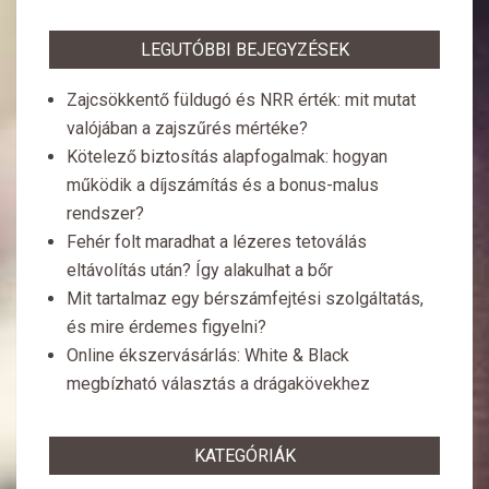
LEGUTÓBBI BEJEGYZÉSEK
Zajcsökkentő füldugó és NRR érték: mit mutat
valójában a zajszűrés mértéke?
Kötelező biztosítás alapfogalmak: hogyan
működik a díjszámítás és a bonus-malus
rendszer?
Fehér folt maradhat a lézeres tetoválás
eltávolítás után? Így alakulhat a bőr
Mit tartalmaz egy bérszámfejtési szolgáltatás,
és mire érdemes figyelni?
Online ékszervásárlás: White & Black
megbízható választás a drágakövekhez
KATEGÓRIÁK