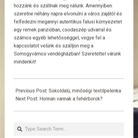
hozzánk és szállnak meg nálunk. Amennyiben
szeretne néhány napra elvonulni a város zajától és
felfedezni megannyi autentikus falusi környezetet
egy remek panzióban, csodaszép udvarral és
számos egyéb lehetősséggel, vegye fel a
kapcsolatot velünk és szálljon meg a
Somogyvámos vendégházban! Szeretettel várunk
mindenkit!
2016-
04-
Previous Post:
Sokoldalú, minőségi textilpelenka
18
Next Post:
Honnan vannak a fehérborok?
Search