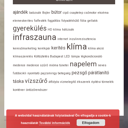
ajándék
bútor
babzsák
Bojler
cipő
csaptelep
csőmotor
ekcéma
elemeskerites
falfesték
fogpótlás
folyadékhűtő
fólia
gellakk
gyerekülés
HD klíma
hátizsák
infraszauna
internet
inzulinrezisztencia
klíma
kerítés
keresőmarketing
kerékpár
klíma akció
klímaszerelés
Költöztetés Budapest
LED
lámpa
légkondicionáló
napelem
medence
medence szűrő
mióma tünetei
neves
pezsgő
párátlanító
futóbicikli
nyomtató
pajzsmirigy betegség
vízszűrő
táska
átfolyós vízmelegítő
ékszerek
építési törmelék
konténer
öntözőrendszer
A weboldal használatának folytatásával Ön elfogadja a cookie-k
Elfogadom
használatát
További információk