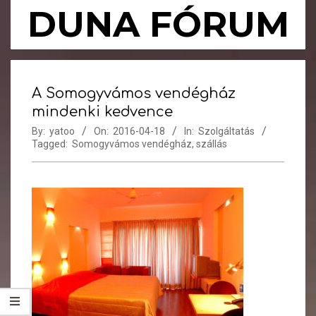
Skip
DUNA FÓRUM
to
content
Primary
Navigation
A Somogyvámos vendégház
Menu
mindenki kedvence
By:
yatoo
On:
2016-04-18
In:
Szolgáltatás
Tagged:
Somogyvámos vendégház
,
szállás