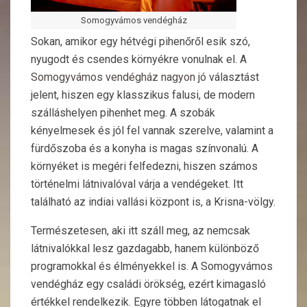
Somogyvámos vendégház
Sokan, amikor egy hétvégi pihenőről esik szó,
nyugodt és csendes környékre vonulnak el. A
Somogyvámos vendégház nagyon jó
választást
jelent, hiszen egy klasszikus falusi, de modern
szálláshelyen pihenhet meg. A szobák
kényelmesek és jól fel vannak szerelve, valamint a
fürdőszoba és a konyha is magas színvonalú. A
környéket is megéri felfedezni, hiszen számos
történelmi látnivalóval várja a vendégeket. Itt
található az indiai vallási központ is, a Krisna-völgy.
Természetesen, aki itt száll meg, az nemcsak
látnivalókkal lesz gazdagabb, hanem különböző
programokkal és élményekkel is. A Somogyvámos
vendégház egy családi örökség, ezért kimagasló
értékkel rendelkezik. Egyre többen látogatnak el