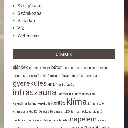
Szolgáltatás
Szórakozás
Vásárlás
Víz
Webáruház
CÍMKÉK
ajándék
bútor
babzsák
Bojler
cipő
csaptelep
csőmotor
ekcéma
elemeskerites
falfesték
fogpótlás
folyadékhűtő
fólia
gellakk
gyerekülés
HD klíma
hátizsák
infraszauna
internet
inzulinrezisztencia
klíma
kerítés
keresőmarketing
kerékpár
klíma akció
klímaszerelés
Költöztetés Budapest
LED
lámpa
légkondicionáló
napelem
medence
medence szűrő
mióma tünetei
neves
pezsgő
párátlanító