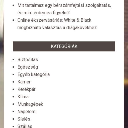
Mit tartalmaz egy bérszámfejtési szolgáltatás,
és mire érdemes figyelni?
Online ékszervásárlás: White & Black
megbízható választás a drágakövekhez
KATEGÓRIÁK
Biztosítás
Egészség
Egyéb kategória
Karrier
Kerékpár
Klíma
Munkagépek
Napelem
Síelés
Szállás