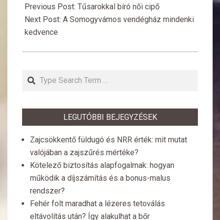
04-
Previous Post:
Tűsarokkal bíró női cipő
16
Next Post:
A Somogyvámos vendégház mindenki
kedvence
Search
LEGUTÓBBI BEJEGYZÉSEK
Zajcsökkentő füldugó és NRR érték: mit mutat
valójában a zajszűrés mértéke?
Kötelező biztosítás alapfogalmak: hogyan
működik a díjszámítás és a bonus-malus
rendszer?
Fehér folt maradhat a lézeres tetoválás
eltávolítás után? Így alakulhat a bőr