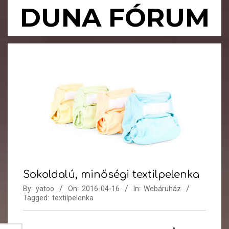
Skip
DUNA FÓRUM
to
content
Primary
Navigation
Menu
Sokoldalú, minőségi textilpelenka
By:
yatoo
On:
2016-04-16
In:
Webáruház
Tagged:
textilpelenka